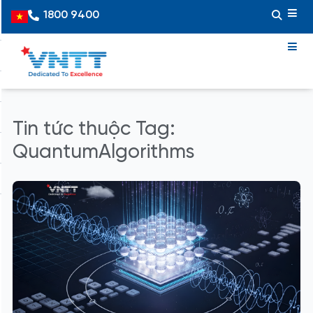
Skip
1800 9400
Vietnamese
to
content
Tin tức thuộc Tag:
QuantumAlgorithms