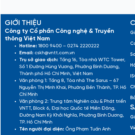
GIỚI THIỆU
C
Công ty Cổ phần Công nghệ & Truyền
Gi
thông Việt Nam
Cá
Hotline:
1800 9400 – 0274 2220222
Email:
cskh@vntt.com.vn
Sơ
Trụ sở giao dịch:
Tầng 16, Tòa nhà WTC Tower,
Hồ
Số 1 Đường Hùng Vương, Phường Bình Dương,
Thành phố Hồ Chí Minh, Việt Nam
IS
Văn phòng 1: Tầng 8, Tòa nhà The Sarus – 67
Ch
Nguyễn Thị Minh Khai, Phường Bến Thành, TP. Hồ
Chí Minh
Bả
Văn phòng 2: Trung tâm Nghiên cứu & Phát triển
S
VNTT, Block 6, Đại học Quốc tế Miền Đông,
Đường Nam Kỳ Khởi Nghĩa, Phường Bình Dương,
Gi
TP. Hồ Chí Minh
Vi
Tên người đại diện:
Ông Phạm Tuấn Anh