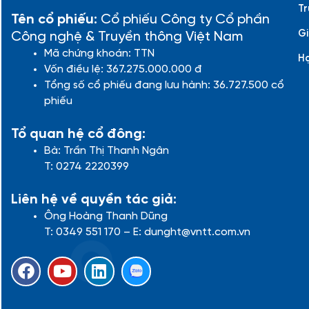
Tr
Tên cổ phiếu:
Cổ phiếu Công ty Cổ phần
Gi
Công nghệ & Truyền thông Việt Nam
Mã chứng khoán: TTN
H
Vốn điều lệ: 367.275.000.000 đ
Tổng số cổ phiếu đang lưu hành: 36.727.500 cổ
phiếu
Tổ quan hệ cổ đông:
Bà: Trần Thị Thanh Ngân
T: 0274 2220399
Liên hệ về quyền tác giả:
Ông Hoàng Thanh Dũng
T: 0349 551 170 – E: dunght@vntt.com.vn
F
Y
L
a
o
i
c
u
n