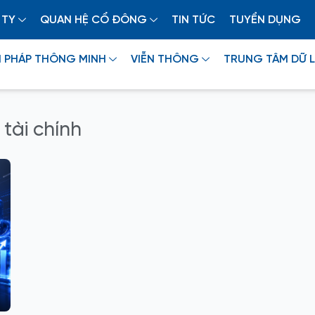
 TY
QUAN HỆ CỔ ĐÔNG
TIN TỨC
TUYỂN DỤNG
I PHÁP THÔNG MINH
VIỄN THÔNG
TRUNG TÂM DỮ L
 tài chính