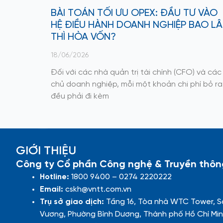
BÀI TOÁN TỐI ƯU OPEX: ĐẦU TƯ VÀO
HỆ ĐIỀU HÀNH DOANH NGHIỆP BAO L
THÌ HÒA VỐN?
18/06/2026
Đối với các nhà quản trị tài chính (CFO) và các
chủ doanh nghiệp, mỗi một khoản chi phí bỏ ra
đều phải đi kèm
GIỚI THIỆU
Công ty Cổ phần Công nghệ & Truyền thôn
Hotline:
1800 9400 – 0274 2220222
Email:
cskh@vntt.com.vn
Trụ sở giao dịch:
Tầng 16, Tòa nhà WTC Tower, S
Vương, Phường Bình Dương, Thành phố Hồ Chí Min