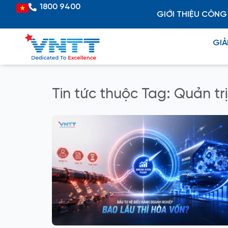
Skip
1800 9400
Vietnamese
GIỚI THIỆU CÔNG
to
content
GIẢ
Tin tức thuộc Tag: Quản trị