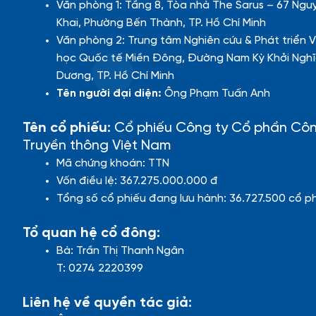
Văn phòng 1: Tầng 8, Tòa nhà The Sarus – 67 Ngu
Khai, Phường Bến Thành, TP. Hồ Chí Minh
Văn phòng 2: Trung tâm Nghiên cứu & Phát triển V
học Quốc tế Miền Đông, Đường Nam Kỳ Khởi Nghĩ
Dương, TP. Hồ Chí Minh
Tên người đại diện:
Ông Phạm Tuấn Anh
Tên cổ phiếu:
Cổ phiếu Công ty Cổ phần Cô
Truyền thông Việt Nam
Mã chứng khoán: TTN
Vốn điều lệ: 367.275.000.000 đ
Tổng số cổ phiếu đang lưu hành: 36.727.500 cổ p
Tổ quan hệ cổ đông:
Bà: Trần Thị Thanh Ngân
T: 0274 2220399
Liên hệ về quyền tác giả: