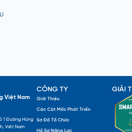
ÂU
CÔNG TY
GIẢI
g Việt Nam
Giới Thiệu
Các Cột Mốc Phát Triển
ố 1 Đường Hùng
Sơ Đồ Tổ Chức
h, Việt Nam
Hồ Sơ Năng Lực