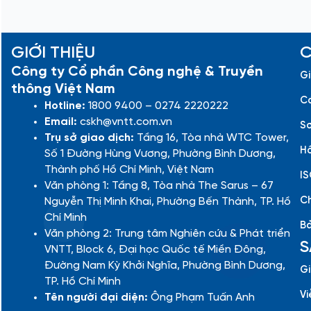
GIỚI THIỆU
C
Công ty Cổ phần Công nghệ & Truyền
Gi
thông Việt Nam
Cá
Hotline:
1800 9400 – 0274 2220222
Email:
cskh@vntt.com.vn
Sơ
Trụ sở giao dịch:
Tầng 16, Tòa nhà WTC Tower,
Hồ
Số 1 Đường Hùng Vương, Phường Bình Dương,
Thành phố Hồ Chí Minh, Việt Nam
IS
Văn phòng 1: Tầng 8, Tòa nhà The Sarus – 67
Ch
Nguyễn Thị Minh Khai, Phường Bến Thành, TP. Hồ
Chí Minh
Bả
Văn phòng 2: Trung tâm Nghiên cứu & Phát triển
S
VNTT, Block 6, Đại học Quốc tế Miền Đông,
Đường Nam Kỳ Khởi Nghĩa, Phường Bình Dương,
Gi
TP. Hồ Chí Minh
Vi
Tên người đại diện:
Ông Phạm Tuấn Anh