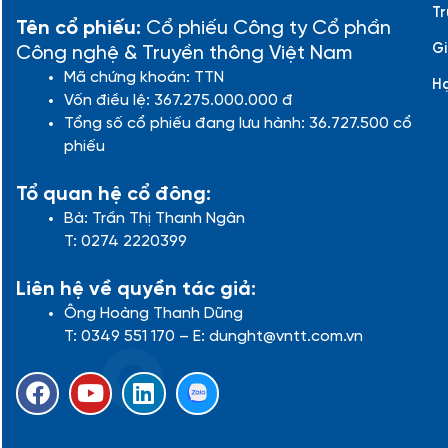
Tr
Tên cổ phiếu:
Cổ phiếu Công ty Cổ phần
Gi
Công nghệ & Truyền thông Việt Nam
Mã chứng khoán: TTN
H
Vốn điều lệ: 367.275.000.000 đ
Tổng số cổ phiếu đang lưu hành: 36.727.500 cổ
phiếu
Tổ quan hệ cổ đông:
Bà: Trần Thị Thanh Ngân
T: 0274 2220399
Liên hệ về quyền tác giả:
Ông Hoàng Thanh Dũng
T: 0349 551 170 – E: dunght@vntt.com.vn
F
Y
L
a
o
i
c
u
n