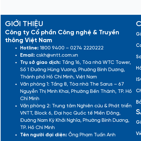
GIỚI THIỆU
C
Công ty Cổ phần Công nghệ & Truyền
Gi
thông Việt Nam
Cá
Hotline:
1800 9400 – 0274 2220222
Email:
cskh@vntt.com.vn
Sơ
Trụ sở giao dịch:
Tầng 16, Tòa nhà WTC Tower,
Hồ
Số 1 Đường Hùng Vương, Phường Bình Dương,
Thành phố Hồ Chí Minh, Việt Nam
IS
Văn phòng 1: Tầng 8, Tòa nhà The Sarus – 67
Ch
Nguyễn Thị Minh Khai, Phường Bến Thành, TP. Hồ
Chí Minh
Bả
Văn phòng 2: Trung tâm Nghiên cứu & Phát triển
S
VNTT, Block 6, Đại học Quốc tế Miền Đông,
Đường Nam Kỳ Khởi Nghĩa, Phường Bình Dương,
Gi
TP. Hồ Chí Minh
Vi
Tên người đại diện:
Ông Phạm Tuấn Anh