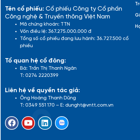
Tr
Tên cổ phiếu:
Cổ phiếu Công ty Cổ phần
Gi
Công nghệ & Truyền thông Việt Nam
Mã chứng khoán: TTN
H
Vốn điều lệ: 367.275.000.000 đ
Tổng số cổ phiếu đang lưu hành: 36.727.500 cổ
phiếu
Tổ quan hệ cổ đông:
Bà: Trần Thị Thanh Ngân
T: 0274 2220399
Liên hệ về quyền tác giả:
Ông Hoàng Thanh Dũng
T: 0349 551 170 – E: dunght@vntt.com.vn
F
Y
L
a
o
i
c
u
n