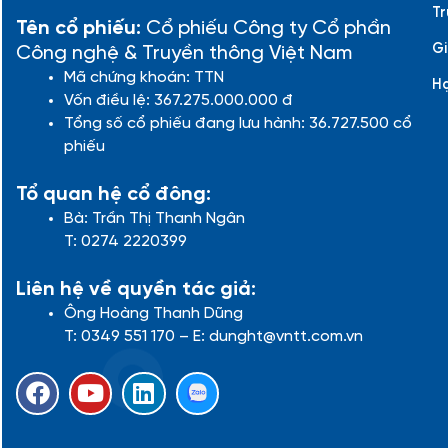
Tr
Tên cổ phiếu:
Cổ phiếu Công ty Cổ phần
Gi
Công nghệ & Truyền thông Việt Nam
Mã chứng khoán: TTN
H
Vốn điều lệ: 367.275.000.000 đ
Tổng số cổ phiếu đang lưu hành: 36.727.500 cổ
phiếu
Tổ quan hệ cổ đông:
Bà: Trần Thị Thanh Ngân
T: 0274 2220399
Liên hệ về quyền tác giả:
Ông Hoàng Thanh Dũng
T: 0349 551 170 – E: dunght@vntt.com.vn
F
Y
L
a
o
i
c
u
n