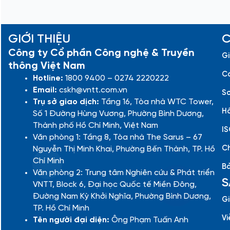
GIỚI THIỆU
C
Công ty Cổ phần Công nghệ & Truyền
Gi
thông Việt Nam
Cá
Hotline:
1800 9400 – 0274 2220222
Email:
cskh@vntt.com.vn
Sơ
Trụ sở giao dịch:
Tầng 16, Tòa nhà WTC Tower,
Hồ
Số 1 Đường Hùng Vương, Phường Bình Dương,
Thành phố Hồ Chí Minh, Việt Nam
IS
Văn phòng 1: Tầng 8, Tòa nhà The Sarus – 67
Ch
Nguyễn Thị Minh Khai, Phường Bến Thành, TP. Hồ
Chí Minh
Bả
Văn phòng 2: Trung tâm Nghiên cứu & Phát triển
S
VNTT, Block 6, Đại học Quốc tế Miền Đông,
Đường Nam Kỳ Khởi Nghĩa, Phường Bình Dương,
Gi
TP. Hồ Chí Minh
Vi
Tên người đại diện:
Ông Phạm Tuấn Anh