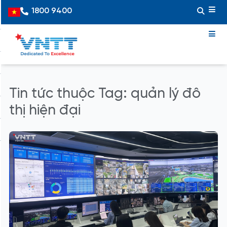
Skip
1800 9400
Vietnamese
to
content
Tin tức thuộc Tag: quản lý đô
thị hiện đại