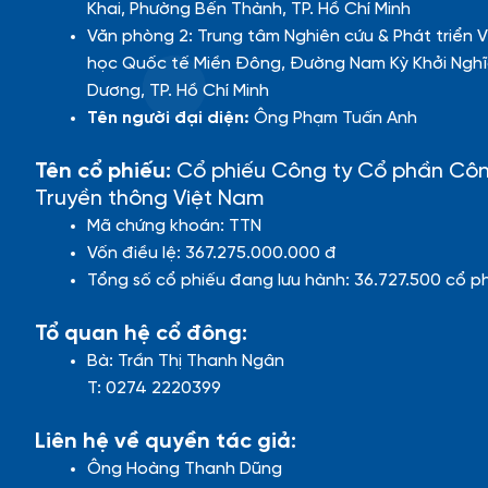
Khai, Phường Bến Thành, TP. Hồ Chí Minh
Văn phòng 2: Trung tâm Nghiên cứu & Phát triển V
học Quốc tế Miền Đông, Đường Nam Kỳ Khởi Nghĩ
Dương, TP. Hồ Chí Minh
Tên người đại diện:
Ông Phạm Tuấn Anh
Tên cổ phiếu:
Cổ phiếu Công ty Cổ phần Cô
Truyền thông Việt Nam
Mã chứng khoán: TTN
Vốn điều lệ: 367.275.000.000 đ
Tổng số cổ phiếu đang lưu hành: 36.727.500 cổ p
Tổ quan hệ cổ đông:
Bà: Trần Thị Thanh Ngân
T: 0274 2220399
Liên hệ về quyền tác giả:
Ông Hoàng Thanh Dũng