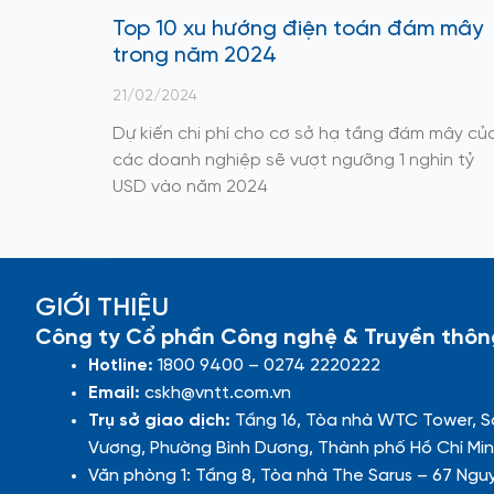
Top 10 xu hướng điện toán đám mây
trong năm 2024
21/02/2024
Dự kiến chi phí cho cơ sở hạ tầng đám mây củ
các doanh nghiệp sẽ vượt ngưỡng 1 nghìn tỷ
USD vào năm 2024
GIỚI THIỆU
Công ty Cổ phần Công nghệ & Truyền thôn
Hotline:
1800 9400 – 0274 2220222
Email:
cskh@vntt.com.vn
Trụ sở giao dịch:
Tầng 16, Tòa nhà WTC Tower, S
Vương, Phường Bình Dương, Thành phố Hồ Chí Min
Văn phòng 1: Tầng 8, Tòa nhà The Sarus – 67 Ngu