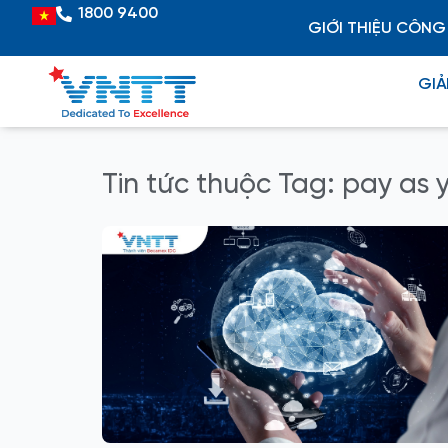
Skip
1800 9400
Vietnamese
GIỚI THIỆU CÔNG
to
content
GIẢ
Tin tức thuộc Tag: pay as 