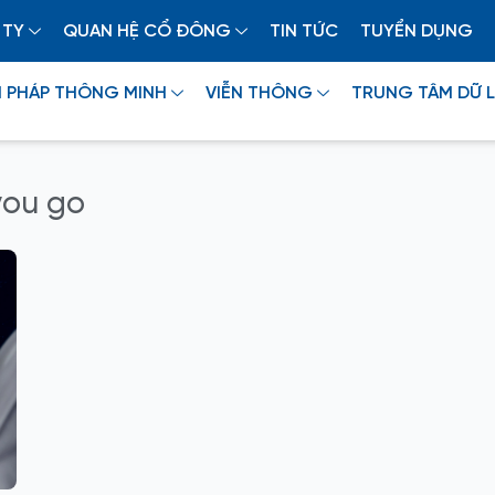
 TY
QUAN HỆ CỔ ĐÔNG
TIN TỨC
TUYỂN DỤNG
I PHÁP THÔNG MINH
VIỄN THÔNG
TRUNG TÂM DỮ L
you go