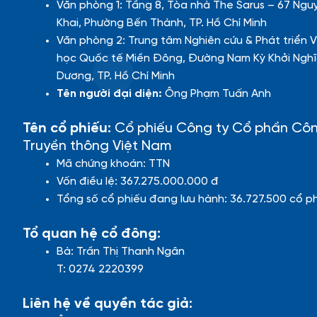
Văn phòng 1: Tầng 8, Tòa nhà The Sarus – 67 Ngu
Khai, Phường Bến Thành, TP. Hồ Chí Minh
Văn phòng 2: Trung tâm Nghiên cứu & Phát triển V
học Quốc tế Miền Đông, Đường Nam Kỳ Khởi Nghĩ
Dương, TP. Hồ Chí Minh
Tên người đại diện:
Ông Phạm Tuấn Anh
Tên cổ phiếu:
Cổ phiếu Công ty Cổ phần Cô
Truyền thông Việt Nam
Mã chứng khoán: TTN
Vốn điều lệ: 367.275.000.000 đ
Tổng số cổ phiếu đang lưu hành: 36.727.500 cổ p
Tổ quan hệ cổ đông:
Bà: Trần Thị Thanh Ngân
T: 0274 2220399
Liên hệ về quyền tác giả: