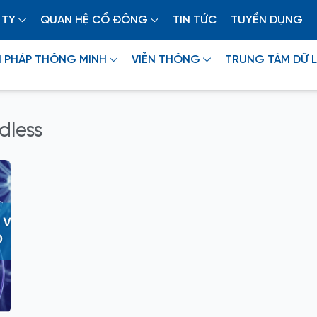
 TY
QUAN HỆ CỔ ĐÔNG
TIN TỨC
TUYỂN DỤNG
I PHÁP THÔNG MINH
VIỄN THÔNG
TRUNG TÂM DỮ L
dless