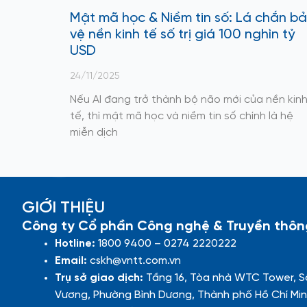
Mật mã học & Niềm tin số: Lá chắn b
vệ nền kinh tế số trị giá 100 nghìn tỷ
USD
24/11/2025
Nếu AI đang trở thành bộ não mới của nền kin
tế, thì mật mã học và niềm tin số chính là hệ
miễn dịch
GIỚI THIỆU
Công ty Cổ phần Công nghệ & Truyền thôn
Hotline:
1800 9400 – 0274 2220222
Email:
cskh@vntt.com.vn
Trụ sở giao dịch:
Tầng 16, Tòa nhà WTC Tower, S
Vương, Phường Bình Dương, Thành phố Hồ Chí Min