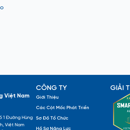
ảo
h
CÔNG TY
GIẢI
g Việt Nam
Giới Thiệu
Các Cột Mốc Phát Triển
ố 1 Đường Hùng
Sơ Đồ Tổ Chức
h, Việt Nam
Hồ Sơ Năng Lực