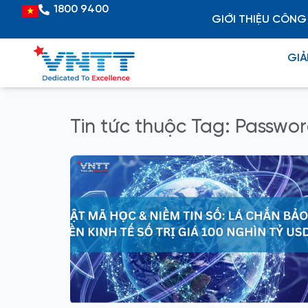
Skip
1800 9400
Vietnamese
GIỚI THIỆU CÔNG
to
content
GIẢ
Tin tức thuộc Tag: Passwor