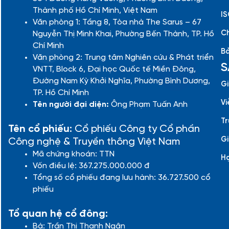
Thành phố Hồ Chí Minh, Việt Nam
IS
Văn phòng 1: Tầng 8, Tòa nhà The Sarus – 67
Ch
Nguyễn Thị Minh Khai, Phường Bến Thành, TP. Hồ
Chí Minh
Bả
Văn phòng 2: Trung tâm Nghiên cứu & Phát triển
S
VNTT, Block 6, Đại học Quốc tế Miền Đông,
Đường Nam Kỳ Khởi Nghĩa, Phường Bình Dương,
Gi
TP. Hồ Chí Minh
Vi
Tên người đại diện:
Ông Phạm Tuấn Anh
Tr
Tên cổ phiếu:
Cổ phiếu Công ty Cổ phần
Gi
Công nghệ & Truyền thông Việt Nam
Mã chứng khoán: TTN
H
Vốn điều lệ: 367.275.000.000 đ
Tổng số cổ phiếu đang lưu hành: 36.727.500 cổ
phiếu
Tổ quan hệ cổ đông:
Bà: Trần Thị Thanh Ngân