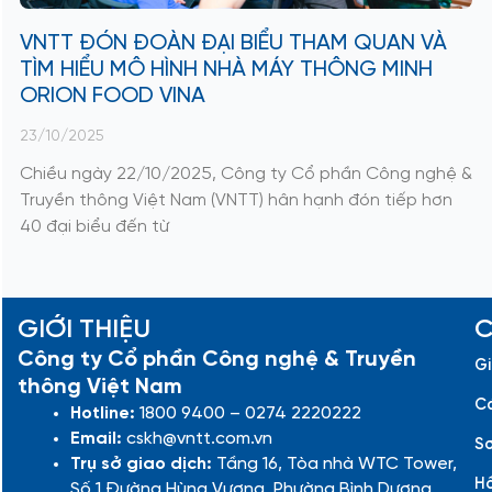
VNTT ĐÓN ĐOÀN ĐẠI BIỂU THAM QUAN VÀ
TÌM HIỂU MÔ HÌNH NHÀ MÁY THÔNG MINH
ORION FOOD VINA
23/10/2025
Chiều ngày 22/10/2025, Công ty Cổ phần Công nghệ &
Truyền thông Việt Nam (VNTT) hân hạnh đón tiếp hơn
40 đại biểu đến từ
GIỚI THIỆU
C
Công ty Cổ phần Công nghệ & Truyền
Gi
thông Việt Nam
Cá
Hotline:
1800 9400 – 0274 2220222
Email:
cskh@vntt.com.vn
Sơ
Trụ sở giao dịch:
Tầng 16, Tòa nhà WTC Tower,
Hồ
Số 1 Đường Hùng Vương, Phường Bình Dương,