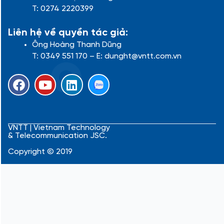
T: 0274 2220399
Liên hệ về quyền tác giả:
Ông Hoàng Thanh Dũng
T: 0349 551 170 – E: dunght@vntt.com.vn
F
Y
L
a
o
i
c
u
n
e
t
k
b
u
e
VNTT | Vietnam Technology
& Telecommunication JSC.
o
b
d
o
e
i
Copyright © 2019
k
n