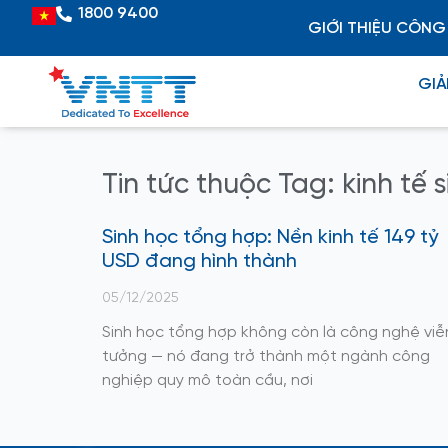
Skip
1800 9400
Vietnamese
GIỚI THIỆU CÔNG
to
content
GIẢ
Tin tức thuộc Tag: kinh tế 
Sinh học tổng hợp: Nền kinh tế 149 tỷ
USD đang hình thành
05/12/2025
Sinh học tổng hợp không còn là công nghệ viễ
tưởng — nó đang trở thành một ngành công
nghiệp quy mô toàn cầu, nơi