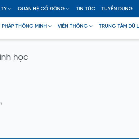
 TY
QUAN HỆ CỔ ĐÔNG
TIN TỨC
TUYỂN DỤNG
I PHÁP THÔNG MINH
VIỄN THÔNG
TRUNG TÂM DỮ L
sinh học
n