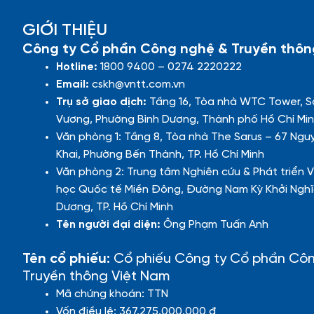
GIỚI THIỆU
Công ty Cổ phần Công nghệ & Truyền thôn
Hotline:
1800 9400 – 0274 2220222
Email:
cskh@vntt.com.vn
Trụ sở giao dịch:
Tầng 16, Tòa nhà WTC Tower, S
Vương, Phường Bình Dương, Thành phố Hồ Chí Min
Văn phòng 1: Tầng 8, Tòa nhà The Sarus – 67 Ngu
Khai, Phường Bến Thành, TP. Hồ Chí Minh
Văn phòng 2: Trung tâm Nghiên cứu & Phát triển V
học Quốc tế Miền Đông, Đường Nam Kỳ Khởi Nghĩ
Dương, TP. Hồ Chí Minh
Tên người đại diện:
Ông Phạm Tuấn Anh
Tên cổ phiếu:
Cổ phiếu Công ty Cổ phần Cô
Truyền thông Việt Nam
Mã chứng khoán: TTN
Vốn điều lệ: 367.275.000.000 đ