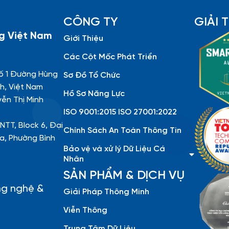
CÔNG TY
GIẢI
g Việt Nam
Giới Thiệu
Các Cột Mốc Phát Triển
ố 1 Đường Hùng
Sơ Đồ Tổ Chức
h, Việt Nam
Hồ Sơ Năng Lực
yễn Thị Minh
ISO 9001:2015 ISO 27001:2022
NTT, Block 6, Đại
Chính Sách An Toàn Thông Tin
a, Phường Bình
Bảo vệ và xử lý Dữ Liệu Cá
Nhân
SẢN PHẨM & DỊCH VỤ
ng nghệ &
Giải Pháp Thông Minh
Viễn Thông
Trung Tâm Dữ Liệu