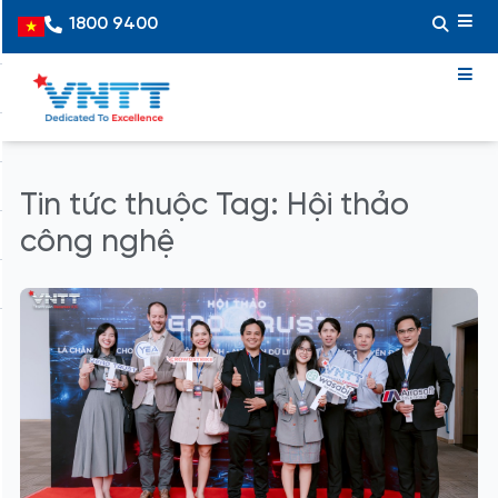
Skip
1800 9400
Vietnamese
to
content
Tin tức thuộc Tag: Hội thảo
công nghệ