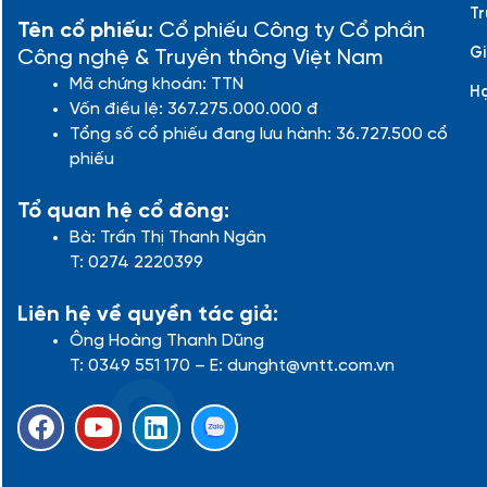
Tr
Tên cổ phiếu:
Cổ phiếu Công ty Cổ phần
Gi
Công nghệ & Truyền thông Việt Nam
Mã chứng khoán: TTN
H
Vốn điều lệ: 367.275.000.000 đ
Tổng số cổ phiếu đang lưu hành: 36.727.500 cổ
phiếu
Tổ quan hệ cổ đông:
Bà: Trần Thị Thanh Ngân
T: 0274 2220399
Liên hệ về quyền tác giả:
Ông Hoàng Thanh Dũng
T: 0349 551 170 – E: dunght@vntt.com.vn
F
Y
L
a
o
i
c
u
n