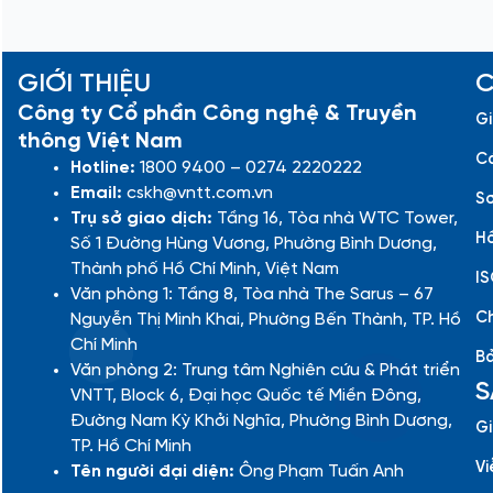
GIỚI THIỆU
C
Công ty Cổ phần Công nghệ & Truyền
Gi
thông Việt Nam
Cá
Hotline:
1800 9400 – 0274 2220222
Email:
cskh@vntt.com.vn
Sơ
Trụ sở giao dịch:
Tầng 16, Tòa nhà WTC Tower,
Hồ
Số 1 Đường Hùng Vương, Phường Bình Dương,
Thành phố Hồ Chí Minh, Việt Nam
IS
Văn phòng 1: Tầng 8, Tòa nhà The Sarus – 67
Ch
Nguyễn Thị Minh Khai, Phường Bến Thành, TP. Hồ
Chí Minh
Bả
Văn phòng 2: Trung tâm Nghiên cứu & Phát triển
S
VNTT, Block 6, Đại học Quốc tế Miền Đông,
Đường Nam Kỳ Khởi Nghĩa, Phường Bình Dương,
Gi
TP. Hồ Chí Minh
Vi
Tên người đại diện:
Ông Phạm Tuấn Anh