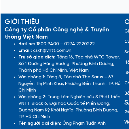
GIỚI THIỆU
C
Công ty Cổ phần Công nghệ & Truyền
Gi
thông Việt Nam
Cá
Hotline:
1800 9400 – 0274 2220222
Email:
cskh@vntt.com.vn
Sơ
Trụ sở giao dịch:
Tầng 16, Tòa nhà WTC Tower,
Hồ
Số 1 Đường Hùng Vương, Phường Bình Dương,
Thành phố Hồ Chí Minh, Việt Nam
IS
Văn phòng 1: Tầng 8, Tòa nhà The Sarus – 67
Ch
Nguyễn Thị Minh Khai, Phường Bến Thành, TP. Hồ
Chí Minh
Bả
Văn phòng 2: Trung tâm Nghiên cứu & Phát triển
S
VNTT, Block 6, Đại học Quốc tế Miền Đông,
Đường Nam Kỳ Khởi Nghĩa, Phường Bình Dương,
Gi
TP. Hồ Chí Minh
Vi
Tên người đại diện:
Ông Phạm Tuấn Anh