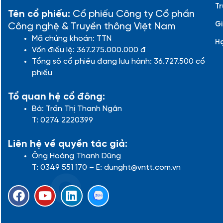
Tr
Tên cổ phiếu:
Cổ phiếu Công ty Cổ phần
Gi
Công nghệ & Truyền thông Việt Nam
Mã chứng khoán: TTN
H
Vốn điều lệ: 367.275.000.000 đ
Tổng số cổ phiếu đang lưu hành: 36.727.500 cổ
phiếu
Tổ quan hệ cổ đông:
Bà: Trần Thị Thanh Ngân
T: 0274 2220399
Liên hệ về quyền tác giả:
Ông Hoàng Thanh Dũng
T: 0349 551 170 – E: dunght@vntt.com.vn
F
Y
L
a
o
i
c
u
n