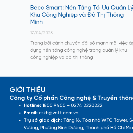
Beca Smart: Nền Tảng Tối Ưu Quản L
Khu Công Nghiệp và Đô Thị Thông
Minh
17/04/2025
Trong bối cảnh chuyển đổi số mạnh mẽ, việc á
dụng nền tảng công nghệ trong quản lý khu
công nghiệp và đô thị thông
GIỚI THIỆU
Công ty Cổ phần Công nghệ & Truyền thôn
Hotline:
1800 9400 – 0274 2220222
Email:
cskh@vntt.com.vn
Trụ sở giao dịch:
Tầng 16, Tòa nhà WTC Tower, S
Vương, Phường Bình Dương, Thành phố Hồ Chí Min