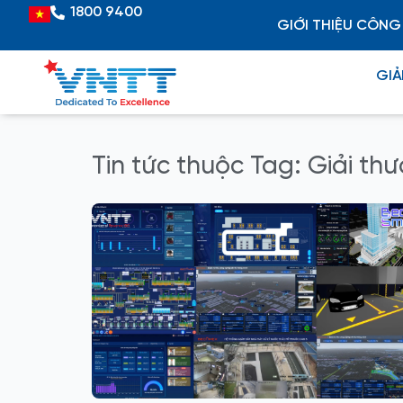
Skip
1800 9400
Vietnamese
GIỚI THIỆU CÔNG
to
content
GIẢ
Tin tức thuộc Tag: Giải th