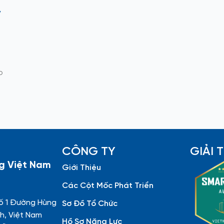
ý
p
CÔNG TY
GIẢI
g Việt Nam
Giới Thiệu
Các Cột Mốc Phát Triển
ố 1 Đường Hùng
Sơ Đồ Tổ Chức
h, Việt Nam
Hồ Sơ Năng Lực