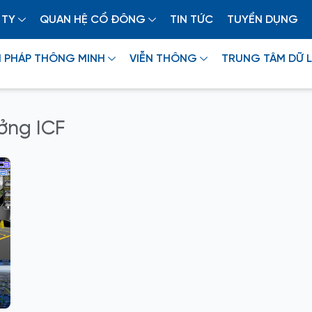
 TY
QUAN HỆ CỔ ĐÔNG
TIN TỨC
TUYỂN DỤNG
I PHÁP THÔNG MINH
VIỄN THÔNG
TRUNG TÂM DỮ L
ưởng ICF