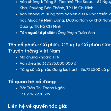
Văn phòng 1: Tầng 8, Tòa nhà The Sarus – 67 Ngu
Khai, Phường Bến Thành, TP. Hồ Chí Minh
Văn phòng 2: Trung tâm Nghiên cứu & Phát triển V
học Quốc tế Miền Đông, Đường Nam Kỳ Khởi Nghĩ
Dương, TP. Hồ Chí Minh
Tên người đại diện:
Ông Phạm Tuấn Anh
Tên cổ phiếu:
Cổ phiếu Công ty Cổ phần Cô
Truyền thông Việt Nam
Mã chứng khoán: TTN
Vốn điều lệ: 367.275.000.000 đ
Tổng số cổ phiếu đang lưu hành: 36.727.500 cổ p
Tổ quan hệ cổ đông:
Bà: Trần Thị Thanh Ngân
T: 0274 2220399
Liên hệ về quyền tác giả: