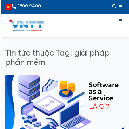
Skip
1800 9400
Vietnamese
to
content
Tin tức thuộc Tag: giải pháp
phần mềm