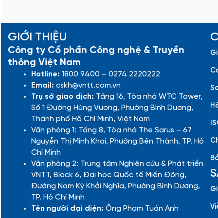
GIỚI THIỆU
C
Công ty Cổ phần Công nghệ & Truyền
Gi
thông Việt Nam
Cá
Hotline:
1800 9400 – 0274 2220222
Email:
cskh@vntt.com.vn
Sơ
Trụ sở giao dịch:
Tầng 16, Tòa nhà WTC Tower,
Hồ
Số 1 Đường Hùng Vương, Phường Bình Dương,
Thành phố Hồ Chí Minh, Việt Nam
IS
Văn phòng 1: Tầng 8, Tòa nhà The Sarus – 67
Ch
Nguyễn Thị Minh Khai, Phường Bến Thành, TP. Hồ
Chí Minh
Bả
Văn phòng 2: Trung tâm Nghiên cứu & Phát triển
S
VNTT, Block 6, Đại học Quốc tế Miền Đông,
Đường Nam Kỳ Khởi Nghĩa, Phường Bình Dương,
Gi
TP. Hồ Chí Minh
Vi
Tên người đại diện:
Ông Phạm Tuấn Anh