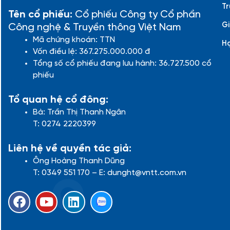
Tr
Tên cổ phiếu:
Cổ phiếu Công ty Cổ phần
Gi
Công nghệ & Truyền thông Việt Nam
Mã chứng khoán: TTN
H
Vốn điều lệ: 367.275.000.000 đ
Tổng số cổ phiếu đang lưu hành: 36.727.500 cổ
phiếu
Tổ quan hệ cổ đông:
Bà: Trần Thị Thanh Ngân
T: 0274 2220399
Liên hệ về quyền tác giả:
Ông Hoàng Thanh Dũng
T: 0349 551 170 – E: dunght@vntt.com.vn
F
Y
L
a
o
i
c
u
n