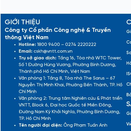
GIỚI THIỆU
C
Công ty Cổ phần Công nghệ & Truyền
Gi
thông Việt Nam
Cá
Hotline:
1800 9400 – 0274 2220222
Email:
cskh@vntt.com.vn
Sơ
Trụ sở giao dịch:
Tầng 16, Tòa nhà WTC Tower,
Hồ
Số 1 Đường Hùng Vương, Phường Bình Dương,
Thành phố Hồ Chí Minh, Việt Nam
IS
Văn phòng 1: Tầng 8, Tòa nhà The Sarus – 67
Ch
Nguyễn Thị Minh Khai, Phường Bến Thành, TP. Hồ
Chí Minh
Bả
Văn phòng 2: Trung tâm Nghiên cứu & Phát triển
S
VNTT, Block 6, Đại học Quốc tế Miền Đông,
Đường Nam Kỳ Khởi Nghĩa, Phường Bình Dương,
Gi
TP. Hồ Chí Minh
Vi
Tên người đại diện:
Ông Phạm Tuấn Anh