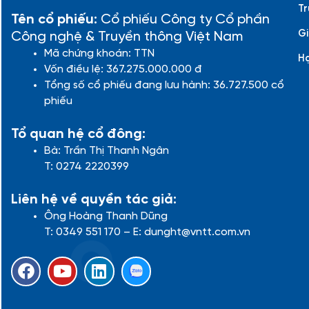
Tr
Tên cổ phiếu:
Cổ phiếu Công ty Cổ phần
Gi
Công nghệ & Truyền thông Việt Nam
Mã chứng khoán: TTN
H
Vốn điều lệ: 367.275.000.000 đ
Tổng số cổ phiếu đang lưu hành: 36.727.500 cổ
phiếu
Tổ quan hệ cổ đông:
Bà: Trần Thị Thanh Ngân
T: 0274 2220399
Liên hệ về quyền tác giả:
Ông Hoàng Thanh Dũng
T: 0349 551 170 – E: dunght@vntt.com.vn
F
Y
L
a
o
i
c
u
n