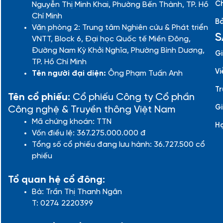
Ch
Nguyễn Thị Minh Khai, Phường Bến Thành, TP. Hồ
Chí Minh
Bả
Văn phòng 2: Trung tâm Nghiên cứu & Phát triển
S
VNTT, Block 6, Đại học Quốc tế Miền Đông,
Đường Nam Kỳ Khởi Nghĩa, Phường Bình Dương,
Gi
TP. Hồ Chí Minh
Vi
Tên người đại diện:
Ông Phạm Tuấn Anh
Tr
Tên cổ phiếu:
Cổ phiếu Công ty Cổ phần
Gi
Công nghệ & Truyền thông Việt Nam
Mã chứng khoán: TTN
H
Vốn điều lệ: 367.275.000.000 đ
Tổng số cổ phiếu đang lưu hành: 36.727.500 cổ
phiếu
Tổ quan hệ cổ đông:
Bà: Trần Thị Thanh Ngân
T: 0274 2220399