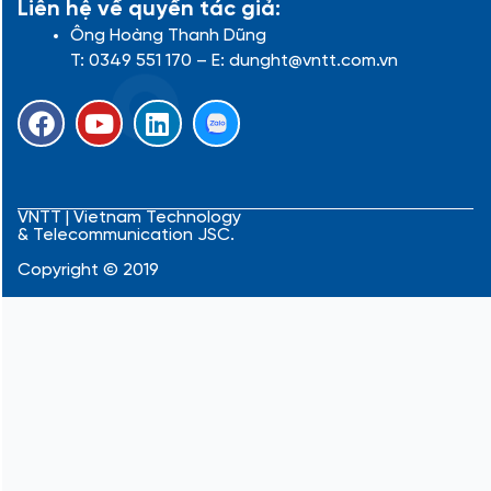
Liên hệ về quyền tác giả:
Ông Hoàng Thanh Dũng
T: 0349 551 170 – E: dunght@vntt.com.vn
F
Y
L
a
o
i
c
u
n
e
t
k
b
u
e
VNTT | Vietnam Technology
& Telecommunication JSC.
o
b
d
o
e
i
Copyright © 2019
k
n