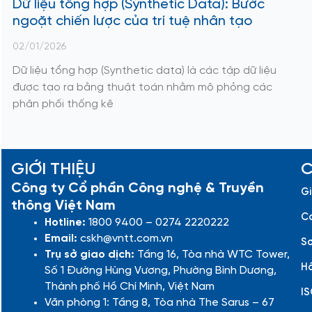
Dữ liệu tổng hợp (Synthetic Data): Bước
ngoặt chiến lược của trí tuệ nhân tạo
02/01/2026
Dữ liệu tổng hợp (Synthetic data) là các tập dữ liệu
được tạo ra bằng thuật toán nhằm mô phỏng các
phân phối thống kê
GIỚI THIỆU
C
Công ty Cổ phần Công nghệ & Truyền
Gi
thông Việt Nam
Cá
Hotline:
1800 9400 – 0274 2220222
Email:
cskh@vntt.com.vn
Sơ
Trụ sở giao dịch:
Tầng 16, Tòa nhà WTC Tower,
Hồ
Số 1 Đường Hùng Vương, Phường Bình Dương,
Thành phố Hồ Chí Minh, Việt Nam
IS
Văn phòng 1: Tầng 8, Tòa nhà The Sarus – 67