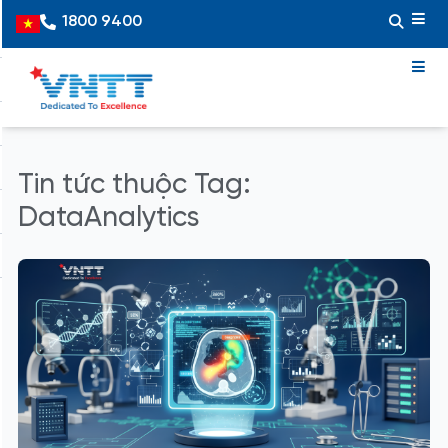
Skip
1800 9400
Vietnamese
to
content
Tin tức thuộc Tag:
DataAnalytics