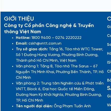
GIỚI THIỆU
C
Công ty Cổ phần Công nghệ & Truyền
Gi
thông Việt Nam
Cá
Hotline:
1800 9400 – 0274 2220222
Email:
cskh@vntt.com.vn
Sơ
Trụ sở giao dịch:
Tầng 16, Tòa nhà WTC Tower,
Hồ
Số 1 Đường Hùng Vương, Phường Bình Dương,
Thành phố Hồ Chí Minh, Việt Nam
IS
Văn phòng 1: Tầng 8, Tòa nhà The Sarus – 67
Ch
Nguyễn Thị Minh Khai, Phường Bến Thành, TP. Hồ
Chí Minh
Bả
Văn phòng 2: Trung tâm Nghiên cứu & Phát triển
S
VNTT, Block 6, Đại học Quốc tế Miền Đông,
Đường Nam Kỳ Khởi Nghĩa, Phường Bình Dương,
Gi
TP. Hồ Chí Minh
Vi
Tên người đại diện:
Ông Phạm Tuấn Anh