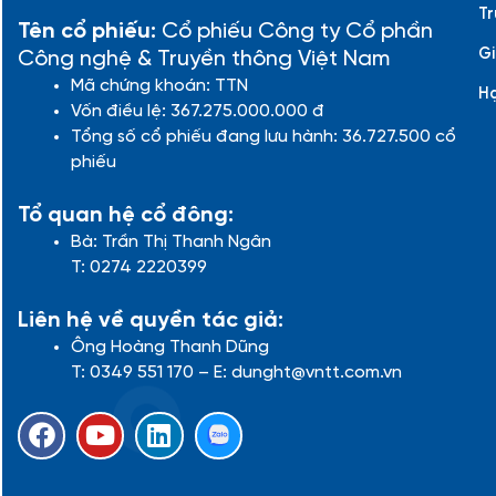
Tr
Tên cổ phiếu:
Cổ phiếu Công ty Cổ phần
Gi
Công nghệ & Truyền thông Việt Nam
Mã chứng khoán: TTN
H
Vốn điều lệ: 367.275.000.000 đ
Tổng số cổ phiếu đang lưu hành: 36.727.500 cổ
phiếu
Tổ quan hệ cổ đông:
Bà: Trần Thị Thanh Ngân
T: 0274 2220399
Liên hệ về quyền tác giả:
Ông Hoàng Thanh Dũng
T: 0349 551 170 – E: dunght@vntt.com.vn
F
Y
L
a
o
i
c
u
n