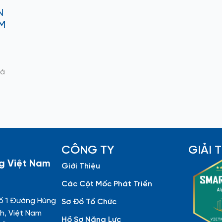
N
ÀM
và
CÔNG TY
GIẢI
g Việt Nam
Giới Thiệu
Các Cột Mốc Phát Triển
ố 1 Đường Hùng
Sơ Đồ Tổ Chức
h, Việt Nam
Hồ Sơ Năng Lực