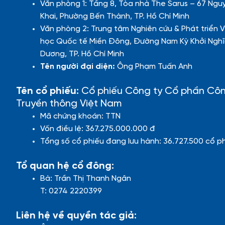
Văn phòng 1: Tầng 8, Tòa nhà The Sarus – 67 Ngu
Khai, Phường Bến Thành, TP. Hồ Chí Minh
Văn phòng 2: Trung tâm Nghiên cứu & Phát triển V
học Quốc tế Miền Đông, Đường Nam Kỳ Khởi Nghĩ
Dương, TP. Hồ Chí Minh
Tên người đại diện:
Ông Phạm Tuấn Anh
Tên cổ phiếu:
Cổ phiếu Công ty Cổ phần Cô
Truyền thông Việt Nam
Mã chứng khoán: TTN
Vốn điều lệ: 367.275.000.000 đ
Tổng số cổ phiếu đang lưu hành: 36.727.500 cổ p
Tổ quan hệ cổ đông:
Bà: Trần Thị Thanh Ngân
T: 0274 2220399
Liên hệ về quyền tác giả: