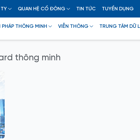
 TY
QUAN HỆ CỔ ĐÔNG
TIN TỨC
TUYỂN DỤNG
I PHÁP THÔNG MINH
VIỄN THÔNG
TRUNG TÂM DỮ L
oard thông minh