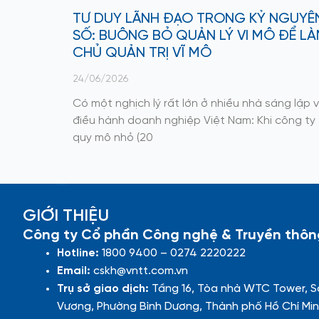
TƯ DUY LÃNH ĐẠO TRONG KỶ NGUYÊ
SỐ: BUÔNG BỎ QUẢN LÝ VI MÔ ĐỂ L
CHỦ QUẢN TRỊ VĨ MÔ
24/06/2026
Có một nghịch lý rất lớn ở nhiều nhà sáng lập 
điều hành doanh nghiệp Việt Nam: Khi công ty
quy mô nhỏ (20
GIỚI THIỆU
Công ty Cổ phần Công nghệ & Truyền thôn
Hotline:
1800 9400 – 0274 2220222
Email:
cskh@vntt.com.vn
Trụ sở giao dịch:
Tầng 16, Tòa nhà WTC Tower, S
Vương, Phường Bình Dương, Thành phố Hồ Chí Min