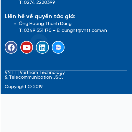
T: 0274 2220399
Liên hệ về quyền tác giả:
Ông Hoàng Thanh Dũng
T: 0349 551 170 – E: dunght@vntt.com.vn
F
Y
L
a
o
i
c
u
n
e
t
k
b
u
e
VNTT | Vietnam Technology
& Telecommunication JSC.
o
b
d
o
e
i
Copyright © 2019
k
n