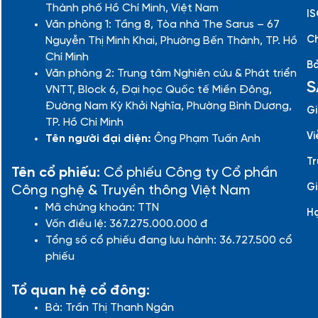
Thành phố Hồ Chí Minh, Việt Nam
IS
Văn phòng 1: Tầng 8, Tòa nhà The Sarus – 67
Ch
Nguyễn Thị Minh Khai, Phường Bến Thành, TP. Hồ
Chí Minh
Bả
Văn phòng 2: Trung tâm Nghiên cứu & Phát triển
S
VNTT, Block 6, Đại học Quốc tế Miền Đông,
Đường Nam Kỳ Khởi Nghĩa, Phường Bình Dương,
Gi
TP. Hồ Chí Minh
Vi
Tên người đại diện:
Ông Phạm Tuấn Anh
Tr
Tên cổ phiếu:
Cổ phiếu Công ty Cổ phần
Gi
Công nghệ & Truyền thông Việt Nam
Mã chứng khoán: TTN
H
Vốn điều lệ: 367.275.000.000 đ
Tổng số cổ phiếu đang lưu hành: 36.727.500 cổ
phiếu
Tổ quan hệ cổ đông:
Bà: Trần Thị Thanh Ngân