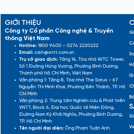
GIỚI THIỆU
C
Công ty Cổ phần Công nghệ & Truyền
Gi
thông Việt Nam
Cá
Hotline:
1800 9400 – 0274 2220222
Email:
cskh@vntt.com.vn
Sơ
Trụ sở giao dịch:
Tầng 16, Tòa nhà WTC Tower,
Hồ
Số 1 Đường Hùng Vương, Phường Bình Dương,
Thành phố Hồ Chí Minh, Việt Nam
IS
Văn phòng 1: Tầng 8, Tòa nhà The Sarus – 67
Ch
Nguyễn Thị Minh Khai, Phường Bến Thành, TP. Hồ
Chí Minh
Bả
Văn phòng 2: Trung tâm Nghiên cứu & Phát triển
S
VNTT, Block 6, Đại học Quốc tế Miền Đông,
Đường Nam Kỳ Khởi Nghĩa, Phường Bình Dương,
Gi
TP. Hồ Chí Minh
Vi
Tên người đại diện:
Ông Phạm Tuấn Anh