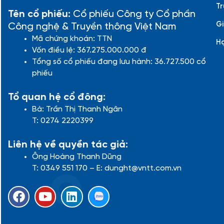
Tr
Tên cổ phiếu:
Cổ phiếu Công ty Cổ phần
Gi
Công nghệ & Truyền thông Việt Nam
Mã chứng khoán: TTN
H
Vốn điều lệ: 367.275.000.000 đ
Tổng số cổ phiếu đang lưu hành: 36.727.500 cổ
phiếu
Tổ quan hệ cổ đông:
Bà: Trần Thị Thanh Ngân
T: 0274 2220399
Liên hệ về quyền tác giả:
Ông Hoàng Thanh Dũng
T: 0349 551 170 – E: dunght@vntt.com.vn
F
Y
L
a
o
i
c
u
n