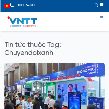
Skip
1800 9400
Vietnamese
to
content
Tin tức thuộc Tag:
Chuyendoixanh