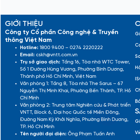
GIỚI THIỆU
C
Công ty Cổ phần Công nghệ & Truyền
Gi
thông Việt Nam
Cá
Hotline:
1800 9400 – 0274 2220222
Email:
cskh@vntt.com.vn
Sơ
Trụ sở giao dịch:
Tầng 16, Tòa nhà WTC Tower,
Hồ
Số 1 Đường Hùng Vương, Phường Bình Dương,
Thành phố Hồ Chí Minh, Việt Nam
IS
Văn phòng 1: Tầng 8, Tòa nhà The Sarus – 67
Ch
Nguyễn Thị Minh Khai, Phường Bến Thành, TP. Hồ
Chí Minh
Bả
Văn phòng 2: Trung tâm Nghiên cứu & Phát triển
S
VNTT, Block 6, Đại học Quốc tế Miền Đông,
Đường Nam Kỳ Khởi Nghĩa, Phường Bình Dương,
Gi
TP. Hồ Chí Minh
Vi
Tên người đại diện:
Ông Phạm Tuấn Anh