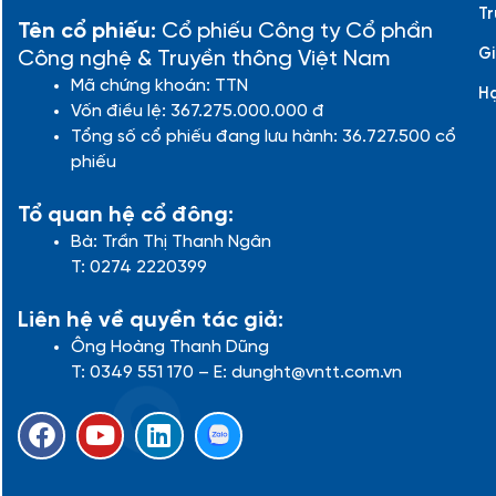
Tr
Tên cổ phiếu:
Cổ phiếu Công ty Cổ phần
Gi
Công nghệ & Truyền thông Việt Nam
Mã chứng khoán: TTN
H
Vốn điều lệ: 367.275.000.000 đ
Tổng số cổ phiếu đang lưu hành: 36.727.500 cổ
phiếu
Tổ quan hệ cổ đông:
Bà: Trần Thị Thanh Ngân
T: 0274 2220399
Liên hệ về quyền tác giả:
Ông Hoàng Thanh Dũng
T: 0349 551 170 – E: dunght@vntt.com.vn
F
Y
L
a
o
i
c
u
n