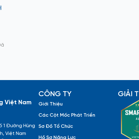
I
Đã
CÔNG TY
GIẢI
g Việt Nam
Giới Thiệu
Các Cột Mốc Phát Triển
ố 1 Đường Hùng
Sơ Đồ Tổ Chức
h, Việt Nam
Hồ Sơ Năng Lực