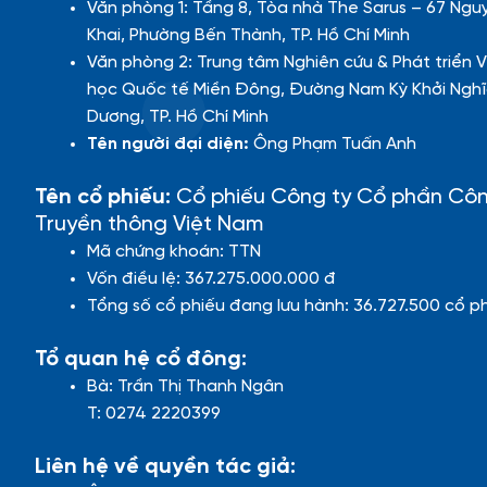
Văn phòng 1: Tầng 8, Tòa nhà The Sarus – 67 Ngu
Khai, Phường Bến Thành, TP. Hồ Chí Minh
Văn phòng 2: Trung tâm Nghiên cứu & Phát triển V
học Quốc tế Miền Đông, Đường Nam Kỳ Khởi Nghĩ
Dương, TP. Hồ Chí Minh
Tên người đại diện:
Ông Phạm Tuấn Anh
Tên cổ phiếu:
Cổ phiếu Công ty Cổ phần Cô
Truyền thông Việt Nam
Mã chứng khoán: TTN
Vốn điều lệ: 367.275.000.000 đ
Tổng số cổ phiếu đang lưu hành: 36.727.500 cổ p
Tổ quan hệ cổ đông:
Bà: Trần Thị Thanh Ngân
T: 0274 2220399
Liên hệ về quyền tác giả: