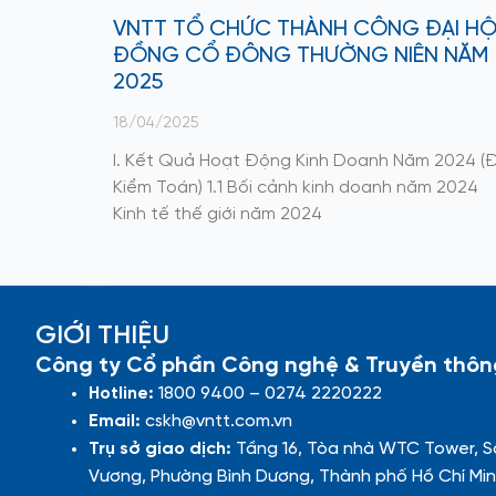
VNTT TỔ CHỨC THÀNH CÔNG ĐẠI HỘ
ĐỒNG CỔ ĐÔNG THƯỜNG NIÊN NĂM
2025
18/04/2025
I. Kết Quả Hoạt Động Kinh Doanh Năm 2024 (
Kiểm Toán) 1.1 Bối cảnh kinh doanh năm 2024
Kinh tế thế giới năm 2024
GIỚI THIỆU
Công ty Cổ phần Công nghệ & Truyền thôn
Hotline:
1800 9400 – 0274 2220222
Email:
cskh@vntt.com.vn
Trụ sở giao dịch:
Tầng 16, Tòa nhà WTC Tower, S
Vương, Phường Bình Dương, Thành phố Hồ Chí Min