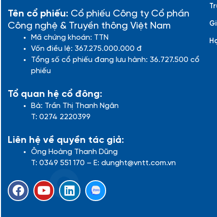
Tr
Tên cổ phiếu:
Cổ phiếu Công ty Cổ phần
Gi
Công nghệ & Truyền thông Việt Nam
Mã chứng khoán: TTN
H
Vốn điều lệ: 367.275.000.000 đ
Tổng số cổ phiếu đang lưu hành: 36.727.500 cổ
phiếu
Tổ quan hệ cổ đông:
Bà: Trần Thị Thanh Ngân
T: 0274 2220399
Liên hệ về quyền tác giả:
Ông Hoàng Thanh Dũng
T: 0349 551 170 – E: dunght@vntt.com.vn
F
Y
L
a
o
i
c
u
n