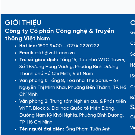
GIỚI THIỆU
C
Công ty Cổ phần Công nghệ & Truyền
Gi
thông Việt Nam
Cá
Hotline:
1800 9400 – 0274 2220222
Email:
cskh@vntt.com.vn
Sơ
Trụ sở giao dịch:
Tầng 16, Tòa nhà WTC Tower,
Hồ
Số 1 Đường Hùng Vương, Phường Bình Dương,
Thành phố Hồ Chí Minh, Việt Nam
IS
Văn phòng 1: Tầng 8, Tòa nhà The Sarus – 67
Ch
Nguyễn Thị Minh Khai, Phường Bến Thành, TP. Hồ
Chí Minh
Bả
Văn phòng 2: Trung tâm Nghiên cứu & Phát triển
S
VNTT, Block 6, Đại học Quốc tế Miền Đông,
Đường Nam Kỳ Khởi Nghĩa, Phường Bình Dương,
Gi
TP. Hồ Chí Minh
Vi
Tên người đại diện:
Ông Phạm Tuấn Anh