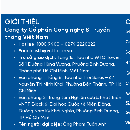
GIỚI THIỆU
C
Công ty Cổ phần Công nghệ & Truyền
Gi
thông Việt Nam
Cá
Hotline:
1800 9400 – 0274 2220222
Email:
cskh@vntt.com.vn
Sơ
Trụ sở giao dịch:
Tầng 16, Tòa nhà WTC Tower,
Hồ
Số 1 Đường Hùng Vương, Phường Bình Dương,
Thành phố Hồ Chí Minh, Việt Nam
IS
Văn phòng 1: Tầng 8, Tòa nhà The Sarus – 67
Ch
Nguyễn Thị Minh Khai, Phường Bến Thành, TP. Hồ
Chí Minh
Bả
Văn phòng 2: Trung tâm Nghiên cứu & Phát triển
S
VNTT, Block 6, Đại học Quốc tế Miền Đông,
Đường Nam Kỳ Khởi Nghĩa, Phường Bình Dương,
Gi
TP. Hồ Chí Minh
Vi
Tên người đại diện:
Ông Phạm Tuấn Anh