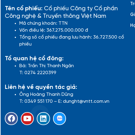
Tr
Tên cổ phiếu:
Cổ phiếu Công ty Cổ phần
Gi
Công nghệ & Truyền thông Việt Nam
Mã chứng khoán: TTN
H
Vốn điều lệ: 367.275.000.000 đ
Tổng số cổ phiếu đang lưu hành: 36.727.500 cổ
phiếu
Tổ quan hệ cổ đông:
Bà: Trần Thị Thanh Ngân
T: 0274 2220399
Liên hệ về quyền tác giả:
Ông Hoàng Thanh Dũng
T: 0349 551 170 – E: dunght@vntt.com.vn
F
Y
L
a
o
i
c
u
n