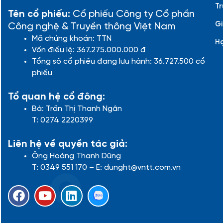
Tr
Tên cổ phiếu:
Cổ phiếu Công ty Cổ phần
Gi
Công nghệ & Truyền thông Việt Nam
Mã chứng khoán: TTN
H
Vốn điều lệ: 367.275.000.000 đ
Tổng số cổ phiếu đang lưu hành: 36.727.500 cổ
phiếu
Tổ quan hệ cổ đông:
Bà: Trần Thị Thanh Ngân
T: 0274 2220399
Liên hệ về quyền tác giả:
Ông Hoàng Thanh Dũng
T: 0349 551 170 – E: dunght@vntt.com.vn
F
Y
L
a
o
i
c
u
n