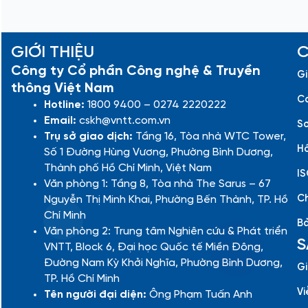
GIỚI THIỆU
C
Công ty Cổ phần Công nghệ & Truyền
Gi
thông Việt Nam
Cá
Hotline:
1800 9400 – 0274 2220222
Email:
cskh@vntt.com.vn
Sơ
Trụ sở giao dịch:
Tầng 16, Tòa nhà WTC Tower,
Hồ
Số 1 Đường Hùng Vương, Phường Bình Dương,
Thành phố Hồ Chí Minh, Việt Nam
IS
Văn phòng 1: Tầng 8, Tòa nhà The Sarus – 67
Ch
Nguyễn Thị Minh Khai, Phường Bến Thành, TP. Hồ
Chí Minh
Bả
Văn phòng 2: Trung tâm Nghiên cứu & Phát triển
S
VNTT, Block 6, Đại học Quốc tế Miền Đông,
Đường Nam Kỳ Khởi Nghĩa, Phường Bình Dương,
Gi
TP. Hồ Chí Minh
Vi
Tên người đại diện:
Ông Phạm Tuấn Anh