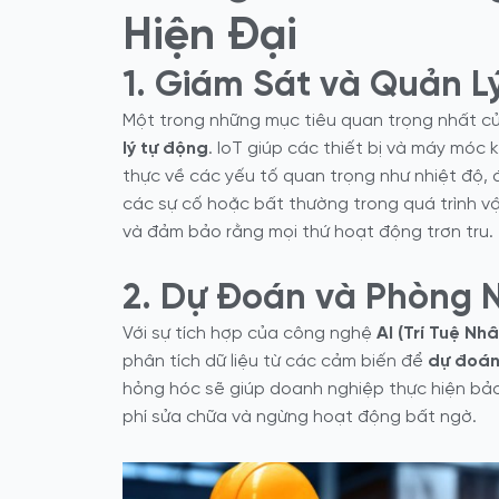
Hiện Đại
1. Giám Sát và Quản L
Một trong những mục tiêu quan trọng nhất củ
lý tự động
. IoT giúp các thiết bị và máy móc 
thực về các yếu tố quan trọng như nhiệt độ, đ
các sự cố hoặc bất thường trong quá trình vậ
và đảm bảo rằng mọi thứ hoạt động trơn tru.
2. Dự Đoán và Phòng 
Với sự tích hợp của công nghệ
AI (Trí Tuệ Nh
phân tích dữ liệu từ các cảm biến để
dự đoán
hỏng hóc sẽ giúp doanh nghiệp thực hiện bảo tr
phí sửa chữa và ngừng hoạt động bất ngờ.