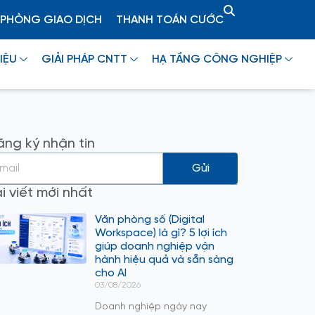
PHÒNG GIAO DỊCH
THANH TOÁN CƯỚC
IỆU
GIẢI PHÁP CNTT
HẠ TẦNG CÔNG NGHIỆP
ng ký nhận tin
Gửi
i viết mới nhất
Văn phòng số (Digital
Workspace) là gì? 5 lợi ích
giúp doanh nghiệp vận
hành hiệu quả và sẵn sàng
cho AI
03/08/2026
Doanh nghiệp ngày nay