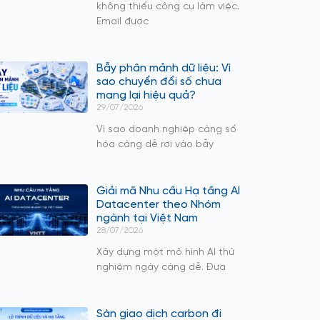
không thiếu công cụ làm việc.
Email được
Bẫy phân mảnh dữ liệu: Vì
sao chuyển đổi số chưa
mang lại hiệu quả?
29/07/2026
Vì sao doanh nghiệp càng số
hóa càng dễ rơi vào bẫy
Giải mã Nhu cầu Hạ tầng AI
Datacenter theo Nhóm
ngành tại Việt Nam
28/07/2026
Xây dựng một mô hình AI thử
nghiệm ngày càng dễ. Đưa
Sàn giao dịch carbon đi