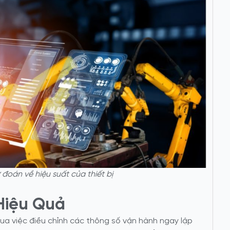
ự đoán về hiệu suất của thiết bị
Hiệu Quả
qua việc điều chỉnh các thông số vận hành ngay lập