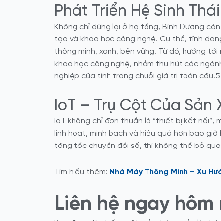
Phát Triển Hệ Sinh Thá
Không chỉ dừng lại ở hạ tầng, Bình Dương còn
tạo và khoa học công nghệ. Cụ thể, tỉnh đan
thông minh, xanh, bền vững. Từ đó, hướng tới
khoa học công nghệ, nhằm thu hút các ngành 
nghiệp của tỉnh trong chuỗi giá trị toàn cầu.5
IoT – Trụ Cột Của Sản 
IoT không chỉ đơn thuần là “thiết bị kết nối”
linh hoạt, minh bạch và hiệu quả hơn bao gi
tăng tốc chuyển đổi số, thì không thể bỏ qua 
Tìm hiểu thêm:
Nhà Máy Thông Minh – Xu Hướ
Liên hệ ngay
hôm