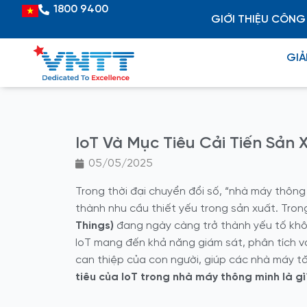
Skip
1800 9400
Vietnamese
GIỚI THIỆU CÔNG
to
content
GIẢ
IoT Và Mục Tiêu Cải Tiến Sản
05/05/2025
Trong thời đại chuyển đổi số, “nhà máy thông
thành nhu cầu thiết yếu trong sản xuất. Tro
Things)
đang ngày càng trở thành yếu tố khô
IoT mang đến khả năng giám sát, phân tích và
can thiệp của con người, giúp các nhà máy tă
tiêu của IoT trong nhà máy thông minh là gì