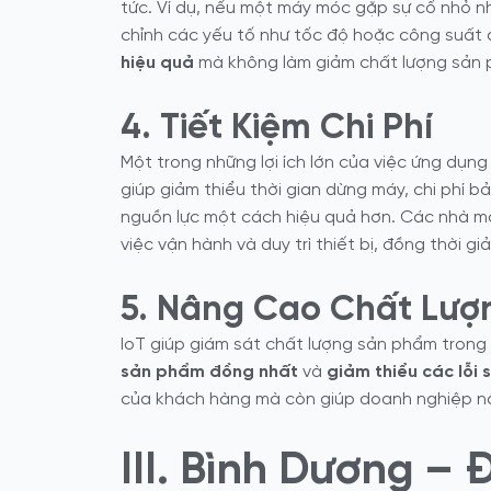
tức. Ví dụ, nếu một máy móc gặp sự cố nhỏ n
chỉnh các yếu tố như tốc độ hoặc công suất đ
hiệu quả
mà không làm giảm chất lượng sản 
4. Tiết Kiệm Chi Phí
Một trong những lợi ích lớn của việc ứng dụn
giúp giảm thiểu thời gian dừng máy, chi phí bả
nguồn lực một cách hiệu quả hơn. Các nhà má
việc vận hành và duy trì thiết bị, đồng thời gi
5. Nâng Cao Chất Lư
IoT giúp giám sát chất lượng sản phẩm trong 
sản phẩm đồng nhất
và
giảm thiểu các lỗi
của khách hàng mà còn giúp doanh nghiệp nâng
III. Bình Dương –