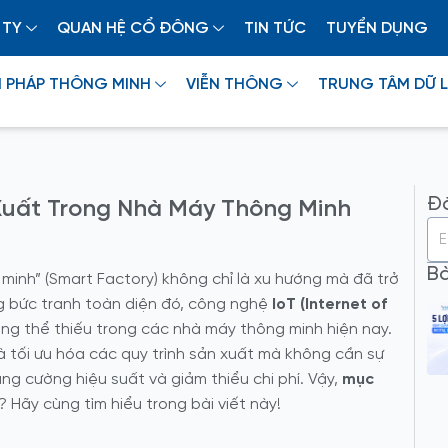
 TY
QUAN HỆ CỔ ĐÔNG
TIN TỨC
TUYỂN DỤNG
I PHÁP THÔNG MINH
VIỄN THÔNG
TRUNG TÂM DỮ L
Đă
 Xuất Trong Nhà Máy Thông Minh
Bà
 minh” (Smart Factory) không chỉ là xu hướng mà đã trở
ng bức tranh toàn diện đó, công nghệ
IoT (Internet of
ng thể thiếu trong các nhà máy thông minh hiện nay.
 tối ưu hóa các quy trình sản xuất mà không cần sự
ng cường hiệu suất và giảm thiểu chi phí. Vậy,
mục
? Hãy cùng tìm hiểu trong bài viết này!