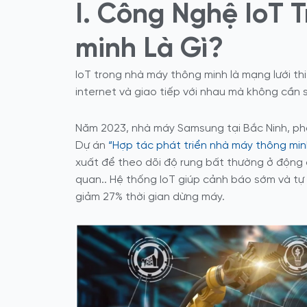
I. Công Nghệ IoT 
minh Là Gì?
IoT trong nhà máy thông minh là mạng lưới th
internet và giao tiếp với nhau mà không cần 
Năm 2023, nhà máy Samsung tại Bắc Ninh, ph
Dự án
“Hợp tác phát triển nhà máy thông min
xuất để theo dõi độ rung bất thường ở động 
quan.. Hệ thống IoT giúp cảnh báo sớm và tự đ
giảm 27% thời gian dừng máy.