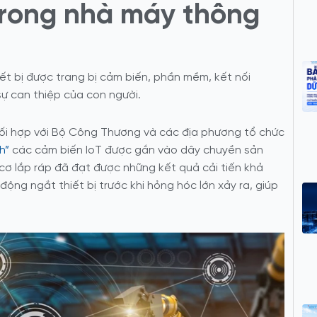
Trong nhà máy thông
iết bị được trang bị cảm biến, phần mềm, kết nối
sự can thiệp của con người.
ối hợp với Bộ Công Thương và các địa phương tổ chức
h”
các cảm biến IoT được gắn vào dây chuyền sản
cơ lắp ráp đã đạt được những kết quả cải tiến khả
ộng ngắt thiết bị trước khi hỏng hóc lớn xảy ra, giúp