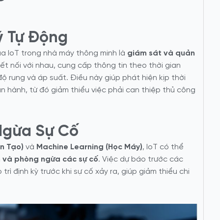
ý Tự Động
a IoT trong nhà máy thông minh là
giám sát và quản
kết nối với nhau, cung cấp thông tin theo thời gian
ộ rung và áp suất. Điều này giúp phát hiện kịp thời
n hành, từ đó giảm thiểu việc phải can thiệp thủ công
Ngừa Sự Cố
ân Tạo)
và
Machine Learning (Học Máy)
, IoT có thể
 và phòng ngừa các sự cố
. Việc dự báo trước các
ì định kỳ trước khi sự cố xảy ra, giúp giảm thiểu chi