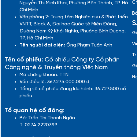
Ch
Nguyễn Thị Minh Khai, Phường Bến Thành, TP. Hồ
Chí Minh
Bả
Văn phòng 2: Trung tâm Nghiên cứu & Phát triển
S
VNTT, Block 6, Đại học Quốc tế Miền Đông,
Đường Nam Kỳ Khởi Nghĩa, Phường Bình Dương,
Gi
TP. Hồ Chí Minh
Vi
Tên người đại diện:
Ông Phạm Tuấn Anh
Tr
Tên cổ phiếu:
Cổ phiếu Công ty Cổ phần
Gi
Công nghệ & Truyền thông Việt Nam
Mã chứng khoán: TTN
H
Vốn điều lệ: 367.275.000.000 đ
Tổng số cổ phiếu đang lưu hành: 36.727.500 cổ
phiếu
Tổ quan hệ cổ đông:
Bà: Trần Thị Thanh Ngân
T: 0274 2220399