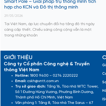
Smart Pole – Giải pháp trụ thông minh tích
hợp cho KCN và Đô thị thông minh
29/05/2026
Tại Việt Nam, áp lực chuyển đổi hạ tầng đô thị ngày
càng cấp thiết. Chiếu sáng công cộng vẫn là một
trong những khoản
GIỚI THIỆU
C
Công ty Cổ phần Công nghệ & Truyền
Gi
thông Việt Nam
Cá
Hotline:
1800 9400 – 0274 2220222
Email:
cskh@vntt.com.vn
Sơ
Trụ sở giao dịch:
Tầng 16, Tòa nhà WTC Tower,
Hồ
Số 1 Đường Hùng Vương, Phường Bình Dương,
Thành phố Hồ Chí Minh, Việt Nam
IS
Văn phòng 1: Tầng 8, Tòa nhà The Sarus – 67