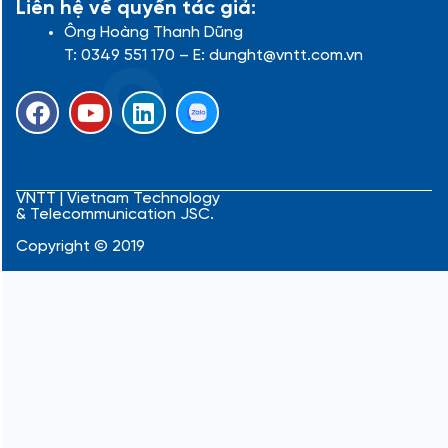
Liên hệ về quyền tác giả:
Ông Hoàng Thanh Dũng
T: 0349 551 170 – E: dunght@vntt.com.vn
F
Y
L
a
o
i
c
u
n
e
t
k
b
u
e
VNTT | Vietnam Technology
& Telecommunication JSC.
o
b
d
o
e
i
Copyright © 2019
k
n