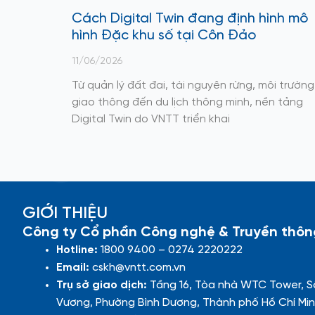
Cách Digital Twin đang định hình mô
hình Đặc khu số tại Côn Đảo
11/06/2026
Từ quản lý đất đai, tài nguyên rừng, môi trường
giao thông đến du lịch thông minh, nền tảng
Digital Twin do VNTT triển khai
GIỚI THIỆU
Công ty Cổ phần Công nghệ & Truyền thôn
Hotline:
1800 9400 – 0274 2220222
Email:
cskh@vntt.com.vn
Trụ sở giao dịch:
Tầng 16, Tòa nhà WTC Tower, S
Vương, Phường Bình Dương, Thành phố Hồ Chí Min