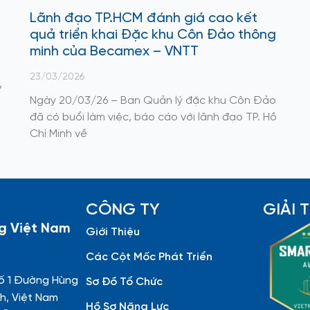
Lãnh đạo TP.HCM đánh giá cao kết
quả triển khai Đặc khu Côn Đảo thông
minh của Becamex – VNTT
23/03/2026
,
Ngày 20/03/26 – Ban Quản lý đặc khu Côn Đảo
đã có buổi làm việc, báo cáo với lãnh đạo TP. Hồ
Chí Minh về
CÔNG TY
GIẢI
g Việt Nam
Giới Thiệu
Các Cột Mốc Phát Triển
ố 1 Đường Hùng
Sơ Đồ Tổ Chức
h, Việt Nam
Hồ Sơ Năng Lực