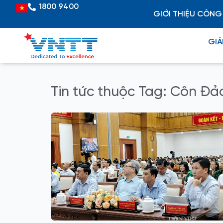
Skip
1800 9400
Vietnamese
GIỚI THIỆU CÔNG
to
content
GIẢ
Tin tức thuộc Tag: Côn Đả