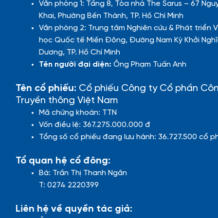
Văn phòng 1: Tầng 8, Tòa nhà The Sarus – 67 Ngu
Khai, Phường Bến Thành, TP. Hồ Chí Minh
Văn phòng 2: Trung tâm Nghiên cứu & Phát triển V
học Quốc tế Miền Đông, Đường Nam Kỳ Khởi Nghĩ
Dương, TP. Hồ Chí Minh
Tên người đại diện:
Ông Phạm Tuấn Anh
Tên cổ phiếu:
Cổ phiếu Công ty Cổ phần Cô
Truyền thông Việt Nam
Mã chứng khoán: TTN
Vốn điều lệ: 367.275.000.000 đ
Tổng số cổ phiếu đang lưu hành: 36.727.500 cổ p
Tổ quan hệ cổ đông:
Bà: Trần Thị Thanh Ngân
T: 0274 2220399
Liên hệ về quyền tác giả: