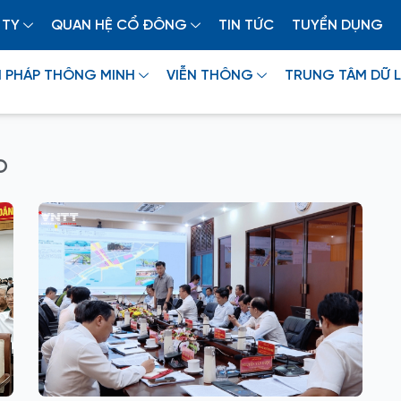
 TY
QUAN HỆ CỔ ĐÔNG
TIN TỨC
TUYỂN DỤNG
I PHÁP THÔNG MINH
VIỄN THÔNG
TRUNG TÂM DỮ L
o