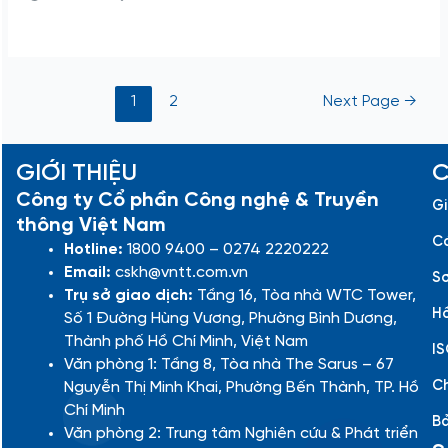
1
2
Next Page
→
GIỚI THIỆU
C
Công ty Cổ phần Công nghệ & Truyền
Gi
thông Việt Nam
Cá
Hotline:
1800 9400 – 0274 2220222
Email:
cskh@vntt.com.vn
Sơ
Trụ sở giao dịch:
Tầng 16, Tòa nhà WTC Tower,
Hồ
Số 1 Đường Hùng Vương, Phường Bình Dương,
Thành phố Hồ Chí Minh, Việt Nam
IS
Văn phòng 1: Tầng 8, Tòa nhà The Sarus – 67
Ch
Nguyễn Thị Minh Khai, Phường Bến Thành, TP. Hồ
Chí Minh
Bả
Văn phòng 2: Trung tâm Nghiên cứu & Phát triển