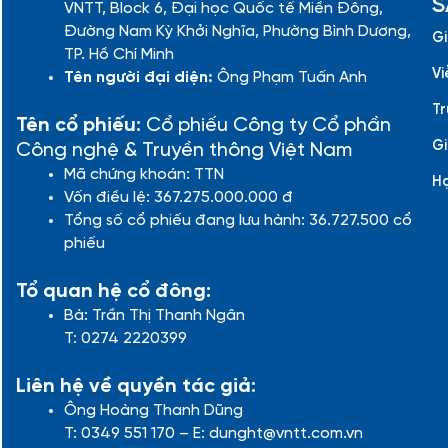
S
VNTT, Block 6, Đại học Quốc tế Miền Đông,
Đường Nam Kỳ Khởi Nghĩa, Phường Bình Dương,
Gi
TP. Hồ Chí Minh
Vi
Tên người đại diện:
Ông Phạm Tuấn Anh
Tr
Tên cổ phiếu:
Cổ phiếu Công ty Cổ phần
Gi
Công nghệ & Truyền thông Việt Nam
Mã chứng khoán: TTN
H
Vốn điều lệ: 367.275.000.000 đ
Tổng số cổ phiếu đang lưu hành: 36.727.500 cổ
phiếu
Tổ quan hệ cổ đông:
Bà: Trần Thị Thanh Ngân
T: 0274 2220399
Liên hệ về quyền tác giả:
Ông Hoàng Thanh Dũng
T: 0349 551 170 – E: dunght@vntt.com.vn