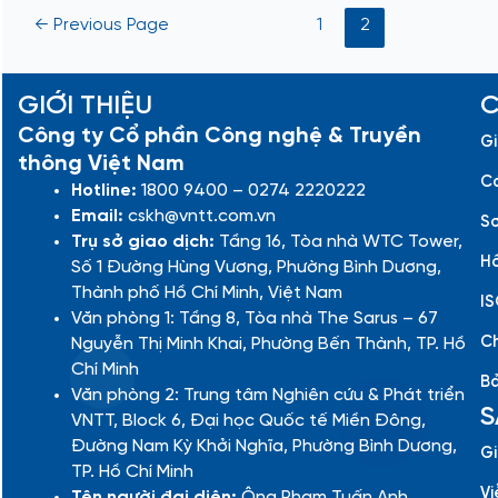
←
Previous Page
1
2
GIỚI THIỆU
C
Công ty Cổ phần Công nghệ & Truyền
Gi
thông Việt Nam
Cá
Hotline:
1800 9400 – 0274 2220222
Email:
cskh@vntt.com.vn
Sơ
Trụ sở giao dịch:
Tầng 16, Tòa nhà WTC Tower,
Hồ
Số 1 Đường Hùng Vương, Phường Bình Dương,
Thành phố Hồ Chí Minh, Việt Nam
IS
Văn phòng 1: Tầng 8, Tòa nhà The Sarus – 67
Ch
Nguyễn Thị Minh Khai, Phường Bến Thành, TP. Hồ
Chí Minh
Bả
Văn phòng 2: Trung tâm Nghiên cứu & Phát triển
S
VNTT, Block 6, Đại học Quốc tế Miền Đông,
Đường Nam Kỳ Khởi Nghĩa, Phường Bình Dương,
Gi
TP. Hồ Chí Minh
Vi
Tên người đại diện:
Ông Phạm Tuấn Anh