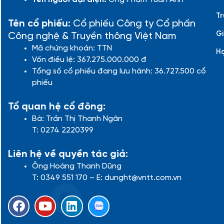
Tr
Tên cổ phiếu:
Cổ phiếu Công ty Cổ phần
Gi
Công nghệ & Truyền thông Việt Nam
Mã chứng khoán: TTN
H
Vốn điều lệ: 367.275.000.000 đ
Tổng số cổ phiếu đang lưu hành: 36.727.500 cổ
phiếu
Tổ quan hệ cổ đông:
Bà: Trần Thị Thanh Ngân
T: 0274 2220399
Liên hệ về quyền tác giả:
Ông Hoàng Thanh Dũng
T: 0349 551 170 – E: dunght@vntt.com.vn
F
Y
L
a
o
i