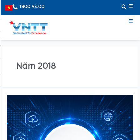
Skip
Posts
1800 9400
Vietnamese
to
pagination
content
Năm 2018