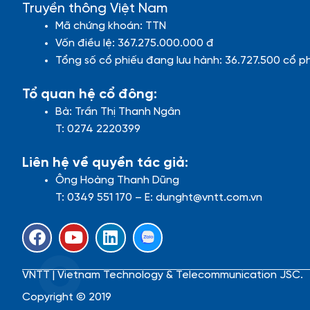
Truyền thông Việt Nam
Mã chứng khoán: TTN
Vốn điều lệ: 367.275.000.000 đ
Tổng số cổ phiếu đang lưu hành: 36.727.500 cổ p
Tổ quan hệ cổ đông:
Bà: Trần Thị Thanh Ngân
T: 0274 2220399
Liên hệ về quyền tác giả:
Ông Hoàng Thanh Dũng
T: 0349 551 170 – E: dunght@vntt.com.vn
F
Y
L
a
o
i
c
u
n
VNTT | Vietnam Technology & Telecommunication JSC.
e
t
k
b
u
e
Copyright © 2019