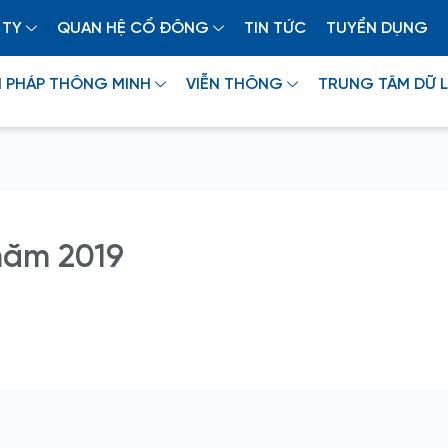
 TY
QUAN HỆ CỔ ĐÔNG
TIN TỨC
TUYỂN DỤNG
I PHÁP THÔNG MINH
VIỄN THÔNG
TRUNG TÂM DỮ L
năm 2019