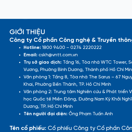
GIỚI THIỆU
Công ty Cổ phần Công nghệ & Truyền thôn
Hotline:
1800 9400 – 0274 2220222
Email:
cskh@vntt.com.vn
Trụ sở giao dịch:
Tầng 16, Tòa nhà WTC Tower, S
Vương, Phường Bình Dương, Thành phố Hồ Chí Min
Văn phòng 1: Tầng 8, Tòa nhà The Sarus – 67 Ngu
Khai, Phường Bến Thành, TP. Hồ Chí Minh
Văn phòng 2: Trung tâm Nghiên cứu & Phát triển V
học Quốc tế Miền Đông, Đường Nam Kỳ Khởi Nghĩ
Dương, TP. Hồ Chí Minh
Tên người đại diện:
Ông Phạm Tuấn Anh
Tên cổ phiếu:
Cổ phiếu Công ty Cổ phần Cô