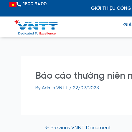
Skip
Post
1800 9400
Vietnamese
GIỚI THIỆU CÔNG
to
navigation
content
GIẢ
Báo cáo thường niên 
By
Admin VNTT
/
22/09/2023
←
Previous VNNT Document