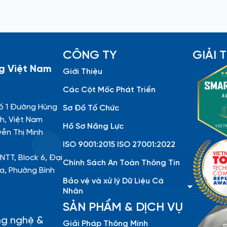
CÔNG TY
GIẢI
g Việt Nam
Giới Thiệu
Các Cột Mốc Phát Triển
ố 1 Đường Hùng
Sơ Đồ Tổ Chức
h, Việt Nam
Hồ Sơ Năng Lực
yễn Thị Minh
ISO 9001:2015 ISO 27001:2022
NTT, Block 6, Đại
Chính Sách An Toàn Thông Tin
a, Phường Bình
Bảo vệ và xử lý Dữ Liệu Cá
Nhân
SẢN PHẨM & DỊCH VỤ
ng nghệ &
Giải Pháp Thông Minh