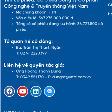
Tên cổ phiếu:
Cổ phiếu Công ty Cổ phần
Gi
Công nghệ & Truyền thông Việt Nam
Mã chứng khoán: TTN
H
Vốn điều lệ: 367.275.000.000 đ
Tổng số cổ phiếu đang lưu hành: 36.727.500 cổ
phiếu
Tổ quan hệ cổ đông:
Bà: Trần Thị Thanh Ngân
T: 0274 2220399
Liên hệ về quyền tác giả:
Ông Hoàng Thanh Dũng
T: 0349 551 170 – E: dunght@vntt.com.vn
F
Y
L
a
o
i
c
u
n
e
t
k