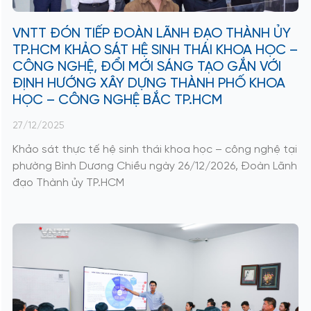
VNTT ĐÓN TIẾP ĐOÀN LÃNH ĐẠO THÀNH ỦY
TP.HCM KHẢO SÁT HỆ SINH THÁI KHOA HỌC –
CÔNG NGHỆ, ĐỔI MỚI SÁNG TẠO GẮN VỚI
ĐỊNH HƯỚNG XÂY DỰNG THÀNH PHỐ KHOA
HỌC – CÔNG NGHỆ BẮC TP.HCM
27/12/2025
Khảo sát thực tế hệ sinh thái khoa học – công nghệ tại
phường Bình Dương Chiều ngày 26/12/2026, Đoàn Lãnh
đạo Thành ủy TP.HCM