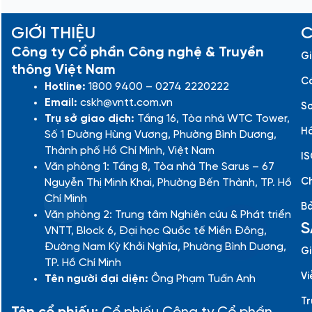
GIỚI THIỆU
C
Công ty Cổ phần Công nghệ & Truyền
Gi
thông Việt Nam
Cá
Hotline:
1800 9400 – 0274 2220222
Email:
cskh@vntt.com.vn
Sơ
Trụ sở giao dịch:
Tầng 16, Tòa nhà WTC Tower,
Hồ
Số 1 Đường Hùng Vương, Phường Bình Dương,
Thành phố Hồ Chí Minh, Việt Nam
IS
Văn phòng 1: Tầng 8, Tòa nhà The Sarus – 67
Ch
Nguyễn Thị Minh Khai, Phường Bến Thành, TP. Hồ
Chí Minh
Bả
Văn phòng 2: Trung tâm Nghiên cứu & Phát triển
S
VNTT, Block 6, Đại học Quốc tế Miền Đông,
Đường Nam Kỳ Khởi Nghĩa, Phường Bình Dương,
Gi
TP. Hồ Chí Minh
Vi
Tên người đại diện:
Ông Phạm Tuấn Anh
Tr