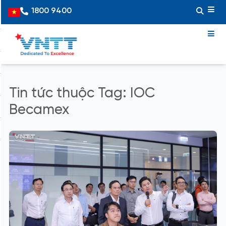
Skip
1800 9400
Vietnamese
to
content
Tin tức thuộc Tag: IOC
Becamex