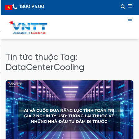
Skip
1800 9400
Vietnamese
to
content
Tin tức thuộc Tag:
DataCenterCooling