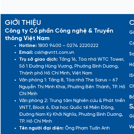
GIỚI THIỆU
C
Công ty Cổ phần Công nghệ & Truyền
Gi
thông Việt Nam
Cá
Hotline:
1800 9400 – 0274 2220222
Email:
cskh@vntt.com.vn
Sơ
Trụ sở giao dịch:
Tầng 16, Tòa nhà WTC Tower,
Hồ
Số 1 Đường Hùng Vương, Phường Bình Dương,
Thành phố Hồ Chí Minh, Việt Nam
IS
Văn phòng 1: Tầng 8, Tòa nhà The Sarus – 67
Ch
Nguyễn Thị Minh Khai, Phường Bến Thành, TP. Hồ
Chí Minh
Bả
Văn phòng 2: Trung tâm Nghiên cứu & Phát triển
S
VNTT, Block 6, Đại học Quốc tế Miền Đông,
Đường Nam Kỳ Khởi Nghĩa, Phường Bình Dương,
Gi
TP. Hồ Chí Minh
Vi
Tên người đại diện:
Ông Phạm Tuấn Anh