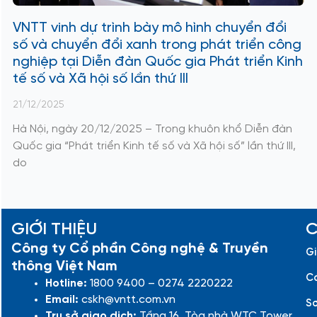
VNTT vinh dự trình bày mô hình chuyển đổi
số và chuyển đổi xanh trong phát triển công
nghiệp tại Diễn đàn Quốc gia Phát triển Kinh
tế số và Xã hội số lần thứ III
21/12/2025
Hà Nội, ngày 20/12/2025 – Trong khuôn khổ Diễn đàn
Quốc gia “Phát triển Kinh tế số và Xã hội số” lần thứ III,
do
GIỚI THIỆU
C
Công ty Cổ phần Công nghệ & Truyền
Gi
thông Việt Nam
Cá
Hotline:
1800 9400 – 0274 2220222
Email:
cskh@vntt.com.vn
Sơ
Trụ sở giao dịch:
Tầng 16, Tòa nhà WTC Tower,