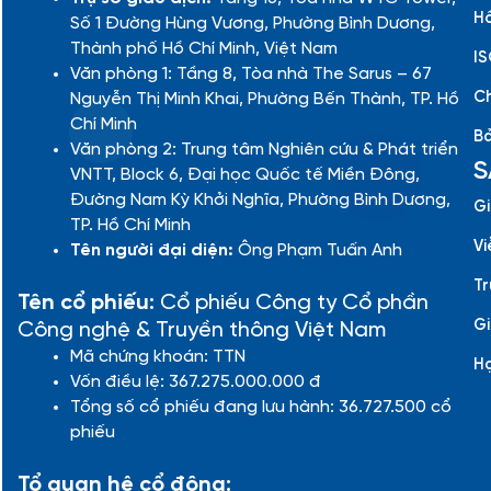
Hồ
Số 1 Đường Hùng Vương, Phường Bình Dương,
Thành phố Hồ Chí Minh, Việt Nam
IS
Văn phòng 1: Tầng 8, Tòa nhà The Sarus – 67
Ch
Nguyễn Thị Minh Khai, Phường Bến Thành, TP. Hồ
Chí Minh
Bả
Văn phòng 2: Trung tâm Nghiên cứu & Phát triển
S
VNTT, Block 6, Đại học Quốc tế Miền Đông,
Đường Nam Kỳ Khởi Nghĩa, Phường Bình Dương,
Gi
TP. Hồ Chí Minh
Vi
Tên người đại diện:
Ông Phạm Tuấn Anh
Tr
Tên cổ phiếu:
Cổ phiếu Công ty Cổ phần
Gi
Công nghệ & Truyền thông Việt Nam
Mã chứng khoán: TTN
H
Vốn điều lệ: 367.275.000.000 đ
Tổng số cổ phiếu đang lưu hành: 36.727.500 cổ
phiếu
Tổ quan hệ cổ đông: