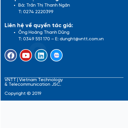
Bà: Trần Thị Thanh Ngân
T: 0274 2220399
Liên hệ về quyền tác giả:
Ông Hoàng Thanh Dũng
T: 0349 551 170 – E: dunght@vntt.com.vn
F
Y
L
a
o
i
c
u
n
e
t
k
b
u
e
VNTT | Vietnam Technology
& Telecommunication JSC.
o
b
d
o
e
i
Copyright © 2019
k
n