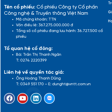
Tr
Tên cổ phiếu:
Cổ phiếu Công ty Cổ phần
Gi
Công nghệ & Truyền thông Việt Nam
Mã chứng khoán: TTN
H
Vốn điều lệ: 367.275.000.000 đ
Tổng số cổ phiếu đang lưu hành: 36.727.500 cổ
phiếu
Tổ quan hệ cổ đông:
Bà: Trần Thị Thanh Ngân
T: 0274 2220399
Liên hệ về quyền tác giả:
Ông Hoàng Thanh Dũng
T: 0349 551 170 – E: dunght@vntt.com.vn
F
Y
L
a
o
i
c
u
n