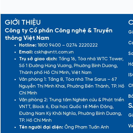
GIỚI THIỆU
C
Công ty Cổ phần Công nghệ & Truyền
Gi
thông Việt Nam
Cá
Hotline:
1800 9400 – 0274 2220222
Email:
cskh@vntt.com.vn
Sơ
Trụ sở giao dịch:
Tầng 16, Tòa nhà WTC Tower,
Hồ
Số 1 Đường Hùng Vương, Phường Bình Dương,
Thành phố Hồ Chí Minh, Việt Nam
IS
Văn phòng 1: Tầng 8, Tòa nhà The Sarus – 67
Ch
Nguyễn Thị Minh Khai, Phường Bến Thành, TP. Hồ
Chí Minh
Bả
Văn phòng 2: Trung tâm Nghiên cứu & Phát triển
S
VNTT, Block 6, Đại học Quốc tế Miền Đông,
Đường Nam Kỳ Khởi Nghĩa, Phường Bình Dương,
Gi
TP. Hồ Chí Minh
Vi
Tên người đại diện:
Ông Phạm Tuấn Anh