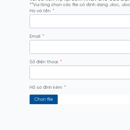
**Vui lòng chọn các file có định dạng .doc, .do
Họ và tên
Email
Số điện thoại
Hồ sơ đính kèm