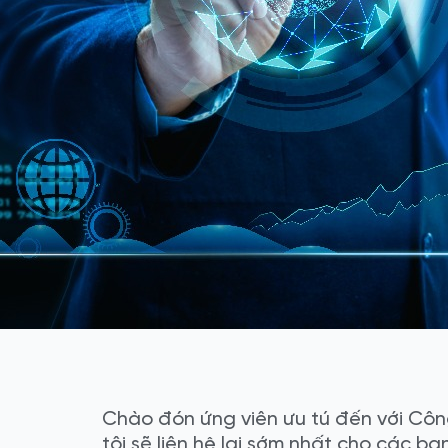
Chào đón ứng viên ưu tú đến với Côn
tôi sẽ liên hệ lại sớm nhất cho các bạ