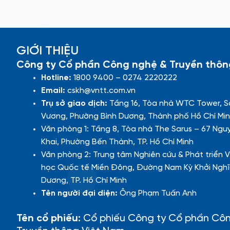
GIỚI THIỆU
Công ty Cổ phần Công nghệ & Truyền thôn
Hotline:
1800 9400 – 0274 2220222
Email:
cskh@vntt.com.vn
Trụ sở giao dịch:
Tầng 16, Tòa nhà WTC Tower, S
Vương, Phường Bình Dương, Thành phố Hồ Chí Min
Văn phòng 1: Tầng 8, Tòa nhà The Sarus – 67 Ngu
Khai, Phường Bến Thành, TP. Hồ Chí Minh
Văn phòng 2: Trung tâm Nghiên cứu & Phát triển V
học Quốc tế Miền Đông, Đường Nam Kỳ Khởi Nghĩ
Dương, TP. Hồ Chí Minh
Tên người đại diện:
Ông Phạm Tuấn Anh
Tên cổ phiếu:
Cổ phiếu Công ty Cổ phần Cô