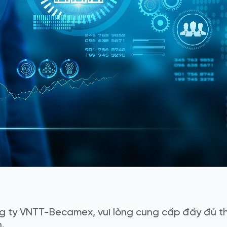
g ty VNTT-Becamex, vui lòng cung cấp đầy đủ th
n.