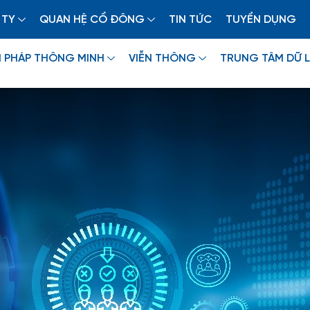
 TY
QUAN HỆ CỔ ĐÔNG
TIN TỨC
TUYỂN DỤNG
I PHÁP THÔNG MINH
VIỄN THÔNG
TRUNG TÂM DỮ L