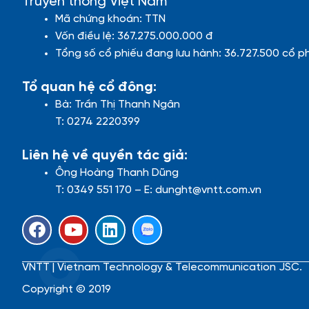
Truyền thông Việt Nam
Mã chứng khoán: TTN
Vốn điều lệ: 367.275.000.000 đ
Tổng số cổ phiếu đang lưu hành: 36.727.500 cổ p
Tổ quan hệ cổ đông:
Bà: Trần Thị Thanh Ngân
T: 0274 2220399
Liên hệ về quyền tác giả:
Ông Hoàng Thanh Dũng
T: 0349 551 170 – E: dunght@vntt.com.vn
F
Y
L
a
o
i
c
u
n
VNTT | Vietnam Technology & Telecommunication JSC.
e
t
k
b
u
e
Copyright © 2019
o
b
d