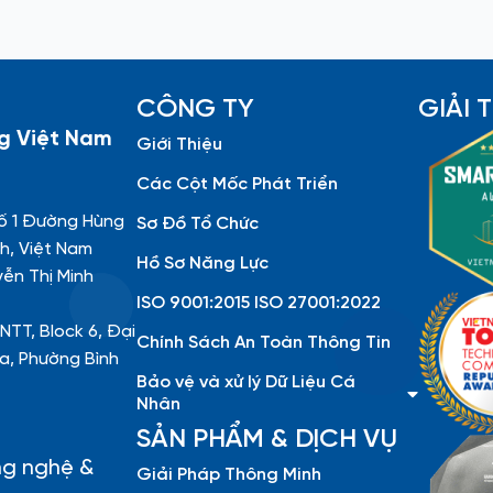
CÔNG TY
GIẢI
g Việt Nam
Giới Thiệu
Các Cột Mốc Phát Triển
ố 1 Đường Hùng
Sơ Đồ Tổ Chức
h, Việt Nam
Hồ Sơ Năng Lực
yễn Thị Minh
ISO 9001:2015 ISO 27001:2022
NTT, Block 6, Đại
Chính Sách An Toàn Thông Tin
a, Phường Bình
Bảo vệ và xử lý Dữ Liệu Cá
Nhân
SẢN PHẨM & DỊCH VỤ
ng nghệ &
Giải Pháp Thông Minh