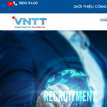
Skip
1800 9400
Vietnamese
GIỚI THIỆU CÔNG
to
content
GIẢ