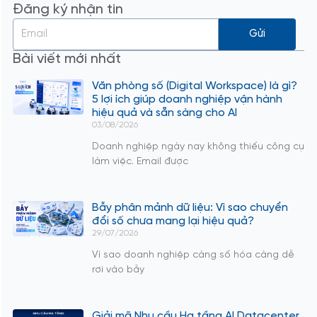
Đăng ký nhận tin
Gửi
Bài viết mới nhất
Văn phòng số (Digital Workspace) là gì?
5 lợi ích giúp doanh nghiệp vận hành
hiệu quả và sẵn sàng cho AI
03/08/2026
Doanh nghiệp ngày nay không thiếu công cụ
làm việc. Email được
Bẫy phân mảnh dữ liệu: Vì sao chuyển
đổi số chưa mang lại hiệu quả?
29/07/2026
Vì sao doanh nghiệp càng số hóa càng dễ
rơi vào bẫy
Giải mã Nhu cầu Hạ tầng AI Datacenter