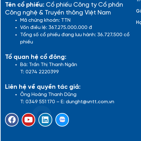
Tên cổ phiếu:
Cổ phiếu Công ty Cổ phần
Gi
Công nghệ & Truyền thông Việt Nam
Mã chứng khoán: TTN
H
Vốn điều lệ: 367.275.000.000 đ
Tổng số cổ phiếu đang lưu hành: 36.727.500 cổ
phiếu
Tổ quan hệ cổ đông:
Bà: Trần Thị Thanh Ngân
T: 0274 2220399
Liên hệ về quyền tác giả:
Ông Hoàng Thanh Dũng
T: 0349 551 170 – E: dunght@vntt.com.vn
F
Y
L
a
o
i
c
u
n
e
t
k