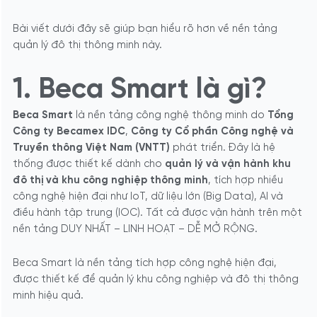
Bài viết dưới đây sẽ giúp bạn hiểu rõ hơn về nền tảng
quản lý đô thị thông minh này.
1. Beca Smart là gì?
Beca Smart
là nền tảng công nghệ thông minh do
Tổng
Công ty Becamex IDC
,
Công ty Cổ phần Công nghệ và
Truyền thông Việt Nam (VNTT)
phát triển. Đây là hệ
thống được thiết kế dành cho
quản lý và vận hành khu
đô thị và khu công nghiệp thông minh
, tích hợp nhiều
công nghệ hiện đại như IoT, dữ liệu lớn (Big Data), AI và
điều hành tập trung (IOC). Tất cả được vận hành trên một
nền tảng DUY NHẤT – LINH HOẠT – DỄ MỞ RỘNG.
Beca Smart là nền tảng tích hợp công nghệ hiện đại,
được thiết kế để quản lý khu công nghiệp và đô thị thông
minh hiệu quả.