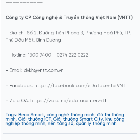
——————————–
Công ty CP Công nghệ & Truyền thông Việt Nam (VNTT)
– Địa chỉ: Số 2, Đường Tiên Phong 3, Phường Hoà Phú, TP.
Thủ Dầu Một, Bình Dương
– Hotline: 1800 9400 – 0274 222 0222
– Email: dvkh@vntt.com.vn
– Facebook: https://facebook.com/eDatacenterVNTT
– Zalo OA: https://zalo.me/edatacentervntt
Tags:
Beca Smart
,
công nghệ thông minh
,
đô thị thông
minh
,
Giải thưởng ICF
,
Giải thưởng Smart City
,
khu công
nghiệp thông minh
,
nền tảng số
,
quản lý thông minh