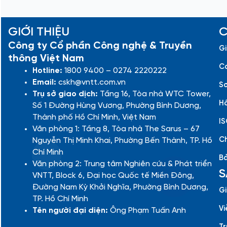
GIỚI THIỆU
C
Công ty Cổ phần Công nghệ & Truyền
Gi
thông Việt Nam
Cá
Hotline:
1800 9400 – 0274 2220222
Email:
cskh@vntt.com.vn
Sơ
Trụ sở giao dịch:
Tầng 16, Tòa nhà WTC Tower,
Hồ
Số 1 Đường Hùng Vương, Phường Bình Dương,
Thành phố Hồ Chí Minh, Việt Nam
IS
Văn phòng 1: Tầng 8, Tòa nhà The Sarus – 67
Ch
Nguyễn Thị Minh Khai, Phường Bến Thành, TP. Hồ
Chí Minh
Bả
Văn phòng 2: Trung tâm Nghiên cứu & Phát triển
S
VNTT, Block 6, Đại học Quốc tế Miền Đông,
Đường Nam Kỳ Khởi Nghĩa, Phường Bình Dương,
Gi
TP. Hồ Chí Minh
Vi
Tên người đại diện:
Ông Phạm Tuấn Anh
Tr