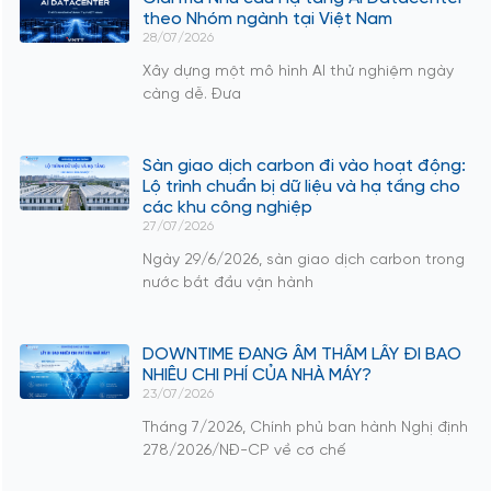
theo Nhóm ngành tại Việt Nam
28/07/2026
Xây dựng một mô hình AI thử nghiệm ngày
càng dễ. Đưa
Sàn giao dịch carbon đi vào hoạt động:
Lộ trình chuẩn bị dữ liệu và hạ tầng cho
các khu công nghiệp
27/07/2026
Ngày 29/6/2026, sàn giao dịch carbon trong
nước bắt đầu vận hành
DOWNTIME ĐANG ÂM THẦM LẤY ĐI BAO
NHIÊU CHI PHÍ CỦA NHÀ MÁY?
23/07/2026
Tháng 7/2026, Chính phủ ban hành Nghị định
278/2026/NĐ-CP về cơ chế